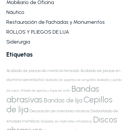
Mobiliario de Oficina
Náutico
Restauración de Fachadas y Monumentos
ROLLOS Y PLIEGOS DE LIJA
Siderurgia
Etiquetas
Acabado de piezas de metal sinterizado
Acabado de piezas en
aluminio aeronáutico
Acabado de soportes de serigrafía
Acabado y pulido
Bandas
de cuero
Afilado de aperos y hojas de corte
abrasivas
Cepillos
Bandas de lija
de lija
Decoración de interiores náuticos
Desbarbado de
Discos
envases metálicos
Desbaste de materiales refractarios