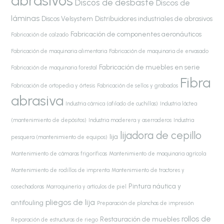
abrasivos
Discos de desbaste
Discos de
láminas
Discos Velsystem
Distribuidores industriales de abrasivos
Fabricación de componentes aeronáuticos
Fabricación de calzado
Fabricación de maquinaria alimentaria
Fabricación de maquinaria de envasado
Fabricación de muebles en serie
Fabricación de maquinaria forestal
Fibra
Fabricación de ortopedia y órtesis
Fabricación de sellos y grabados
abrasiva
Industria cárnica (afilado de cuchillas)
Industria láctea
(mantenimiento de depósitos)
Industria maderera y aserraderos
Industria
lijadora de cepillo
lija
pesquera (mantenimiento de equipos)
Mantenimiento de cámaras frigoríficas
Mantenimiento de maquinaria agrícola
Mantenimiento de rodillos de imprenta
Mantenimiento de tractores y
Pintura náutica y
cosechadoras
Marroquinería y artículos de piel
pliegos de lija
antifouling
Preparación de planchas de impresión
rollos de
Restauración de muebles
Reparación de estructuras de riego