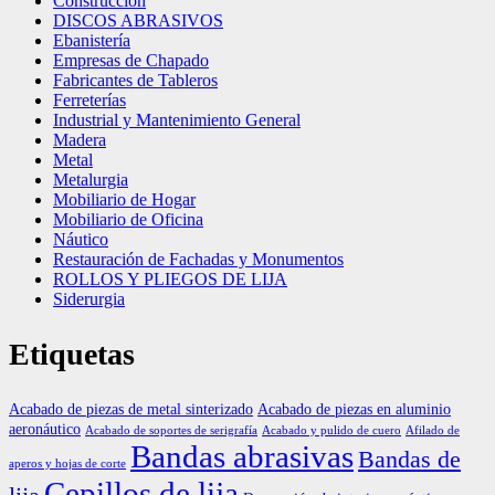
Construcción
DISCOS ABRASIVOS
Ebanistería
Empresas de Chapado
Fabricantes de Tableros
Ferreterías
Industrial y Mantenimiento General
Madera
Metal
Metalurgia
Mobiliario de Hogar
Mobiliario de Oficina
Náutico
Restauración de Fachadas y Monumentos
ROLLOS Y PLIEGOS DE LIJA
Siderurgia
Etiquetas
Acabado de piezas de metal sinterizado
Acabado de piezas en aluminio
aeronáutico
Acabado de soportes de serigrafía
Acabado y pulido de cuero
Afilado de
Bandas abrasivas
Bandas de
aperos y hojas de corte
Cepillos de lija