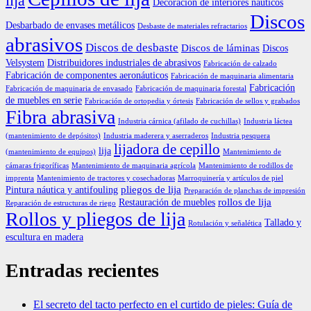
lija
Decoración de interiores náuticos
Discos
Desbarbado de envases metálicos
Desbaste de materiales refractarios
abrasivos
Discos de desbaste
Discos de láminas
Discos
Velsystem
Distribuidores industriales de abrasivos
Fabricación de calzado
Fabricación de componentes aeronáuticos
Fabricación de maquinaria alimentaria
Fabricación
Fabricación de maquinaria de envasado
Fabricación de maquinaria forestal
de muebles en serie
Fabricación de ortopedia y órtesis
Fabricación de sellos y grabados
Fibra abrasiva
Industria cárnica (afilado de cuchillas)
Industria láctea
(mantenimiento de depósitos)
Industria maderera y aserraderos
Industria pesquera
lijadora de cepillo
lija
(mantenimiento de equipos)
Mantenimiento de
cámaras frigoríficas
Mantenimiento de maquinaria agrícola
Mantenimiento de rodillos de
imprenta
Mantenimiento de tractores y cosechadoras
Marroquinería y artículos de piel
pliegos de lija
Pintura náutica y antifouling
Preparación de planchas de impresión
rollos de lija
Restauración de muebles
Reparación de estructuras de riego
Rollos y pliegos de lija
Tallado y
Rotulación y señalética
escultura en madera
Entradas recientes
El secreto del tacto perfecto en el curtido de pieles: Guía de