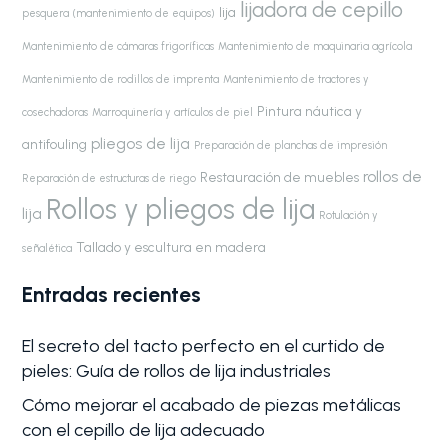
lijadora de cepillo
lija
pesquera (mantenimiento de equipos)
Mantenimiento de cámaras frigoríficas
Mantenimiento de maquinaria agrícola
Mantenimiento de rodillos de imprenta
Mantenimiento de tractores y
Pintura náutica y
cosechadoras
Marroquinería y artículos de piel
pliegos de lija
antifouling
Preparación de planchas de impresión
rollos de
Restauración de muebles
Reparación de estructuras de riego
Rollos y pliegos de lija
lija
Rotulación y
Tallado y escultura en madera
señalética
Entradas recientes
El secreto del tacto perfecto en el curtido de
pieles: Guía de rollos de lija industriales
Cómo mejorar el acabado de piezas metálicas
con el cepillo de lija adecuado