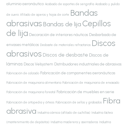
aluminio aeronáutico
Acabado de soportes de serigrafía
Acabado y pulido
Bandas
de cuero
Afilado de aperos y hojas de corte
abrasivas
Cepillos
Bandas de lija
de lija
Decoración de interiores náuticos
Desbarbado de
Discos
envases metálicos
Desbaste de materiales refractarios
abrasivos
Discos de desbaste
Discos de
láminas
Discos Velsystem
Distribuidores industriales de abrasivos
Fabricación de componentes aeronáuticos
Fabricación de calzado
Fabricación de maquinaria alimentaria
Fabricación de maquinaria de envasado
Fabricación de muebles en serie
Fabricación de maquinaria forestal
Fibra
Fabricación de ortopedia y órtesis
Fabricación de sellos y grabados
abrasiva
Industria cárnica (afilado de cuchillas)
Industria láctea
(mantenimiento de depósitos)
Industria maderera y aserraderos
Industria