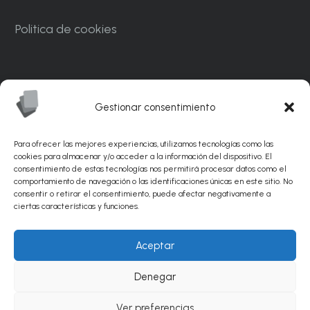
Politica de cookies
Carrer Ponent, 82. Nave C7. Polígono
Industrial CAN MASCARO La Palma de
Gestionar consentimiento
Cervelló 08756 – Barcelona
Para ofrecer las mejores experiencias, utilizamos tecnologías como las
info@sunflexabrasivos.com
cookies para almacenar y/o acceder a la información del dispositivo. El
consentimiento de estas tecnologías nos permitirá procesar datos como el
comportamiento de navegación o las identificaciones únicas en este sitio. No
936 881 538
consentir o retirar el consentimiento, puede afectar negativamente a
ciertas características y funciones.
© Sunflex Abrasivos 2026 |
Diseño web por
Aceptar
PinkStone.
Posicionamiento SEO de páginas web
Denegar
por Agencia PinkStone.
Ver preferencias