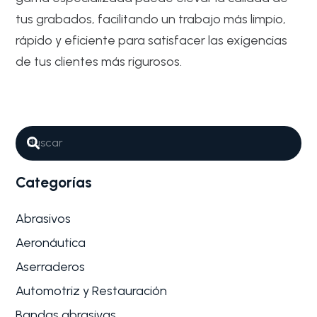
tus grabados, facilitando un trabajo más limpio,
rápido y eficiente para satisfacer las exigencias
de tus clientes más rigurosos.
Abrasivos
Metalurgia
Por qué son tan importantes los
Abrasivos para Fabricación de
sellos y grabados
Categorías
La industria de la personalización y el marcaje,
específicamente en la creación…
Abrasivos
Aeronáutica
Aserraderos
Automotriz y Restauración
Bandas abrasivas