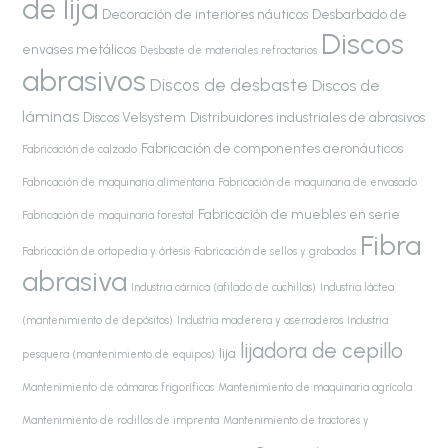
de lija
Decoración de interiores náuticos
Desbarbado de
Discos
envases metálicos
Desbaste de materiales refractarios
abrasivos
Discos de desbaste
Discos de
láminas
Discos Velsystem
Distribuidores industriales de abrasivos
Fabricación de componentes aeronáuticos
Fabricación de calzado
Fabricación de maquinaria alimentaria
Fabricación de maquinaria de envasado
Fabricación de muebles en serie
Fabricación de maquinaria forestal
Fibra
Fabricación de ortopedia y órtesis
Fabricación de sellos y grabados
abrasiva
Industria cárnica (afilado de cuchillas)
Industria láctea
(mantenimiento de depósitos)
Industria maderera y aserraderos
Industria
lijadora de cepillo
lija
pesquera (mantenimiento de equipos)
Mantenimiento de cámaras frigoríficas
Mantenimiento de maquinaria agrícola
Mantenimiento de rodillos de imprenta
Mantenimiento de tractores y