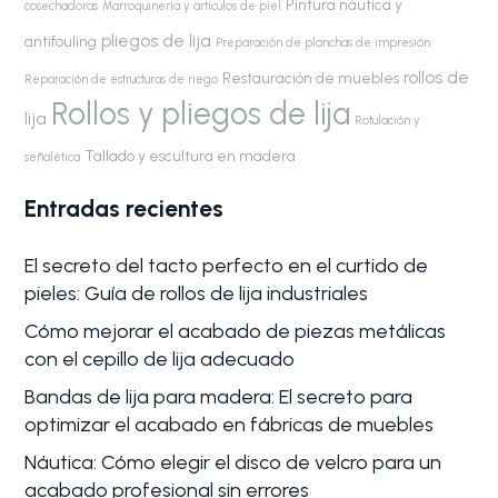
Pintura náutica y
cosechadoras
Marroquinería y artículos de piel
pliegos de lija
antifouling
Preparación de planchas de impresión
rollos de
Restauración de muebles
Reparación de estructuras de riego
Rollos y pliegos de lija
lija
Rotulación y
Tallado y escultura en madera
señalética
Entradas recientes
El secreto del tacto perfecto en el curtido de
pieles: Guía de rollos de lija industriales
Cómo mejorar el acabado de piezas metálicas
con el cepillo de lija adecuado
Bandas de lija para madera: El secreto para
optimizar el acabado en fábricas de muebles
Náutica: Cómo elegir el disco de velcro para un
acabado profesional sin errores