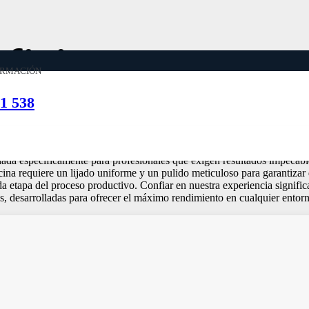
ficina
ORMACIÓN
1 538
onde la precisión técnica se une a la excelencia en el acabado. En la fab
ñada específicamente para profesionales que exigen resultados impecabl
ina requiere un lijado uniforme y un pulido meticuloso para garantizar d
 etapa del proceso productivo. Confiar en nuestra experiencia significa
, desarrolladas para ofrecer el máximo rendimiento en cualquier entorno