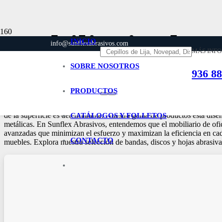
Mobiliario de O
INICIO
info@sunflexabrasivos.com
MÁS INF
SOBRE NOSOTROS
936 88
Inicio
Mobiliario de Oficina
PRODUCTOS
Bienvenido a la sección de mobiliario de oficina de Sunflex Abrasivos, d
de la superficie es determinante. Nuestra gama de productos está dise
CATÁLOGOS Y FOLLETOS
metálicas. En Sunflex Abrasivos, entendemos que el mobiliario de ofic
avanzadas que minimizan el esfuerzo y maximizan la eficiencia en cada
CONTACTO
muebles. Explora nuestra selección de bandas, discos y hojas abrasivas