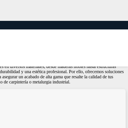
ricación y restauración de escritorios, sillas y estanterías, la calidad
es en diversos materiales, desde maderas nobles hasta estructuras
urabilidad y una estética profesional. Por ello, ofrecemos soluciones
 asegurar un acabado de alta gama que resalte la calidad de tus
 de carpintería o metalurgia industrial.