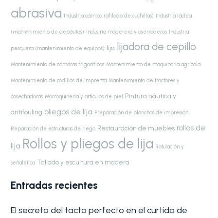
abrasiva
Industria cárnica (afilado de cuchillas)
Industria láctea
(mantenimiento de depósitos)
Industria maderera y aserraderos
Industria
lijadora de cepillo
lija
pesquera (mantenimiento de equipos)
Mantenimiento de cámaras frigoríficas
Mantenimiento de maquinaria agrícola
Mantenimiento de rodillos de imprenta
Mantenimiento de tractores y
Pintura náutica y
cosechadoras
Marroquinería y artículos de piel
pliegos de lija
antifouling
Preparación de planchas de impresión
rollos de
Restauración de muebles
Reparación de estructuras de riego
Rollos y pliegos de lija
lija
Rotulación y
Tallado y escultura en madera
señalética
Entradas recientes
El secreto del tacto perfecto en el curtido de