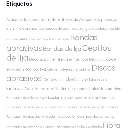
Etiquetas
Acabado de piezas de metal sinterizado
Acabado de piezas en
aluminio aeronáutico
Acabado de soportes de serigrafía
Acabado y pulido
Bandas
de cuero
Afilado de aperos y hojas de corte
abrasivas
Cepillos
Bandas de lija
de lija
Decoración de interiores náuticos
Desbarbado de
Discos
envases metálicos
Desbaste de materiales refractarios
abrasivos
Discos de desbaste
Discos de
láminas
Discos Velsystem
Distribuidores industriales de abrasivos
Fabricación de componentes aeronáuticos
Fabricación de calzado
Fabricación de maquinaria alimentaria
Fabricación de maquinaria de envasado
Fabricación de muebles en serie
Fabricación de maquinaria forestal
Fibra
Fabricación de ortopedia y órtesis
Fabricación de sellos y grabados