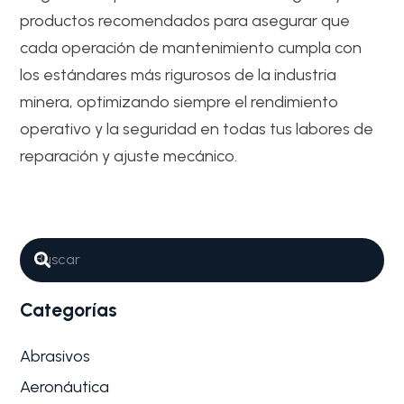
productos recomendados para asegurar que
cada operación de mantenimiento cumpla con
los estándares más rigurosos de la industria
minera, optimizando siempre el rendimiento
operativo y la seguridad en todas tus labores de
reparación y ajuste mecánico.
Abrasivos
Industrial y Mantenimiento General
Por qué son tan importantes los
Abrasivos para Mantenimiento de
maquinaria minera
Categorías
El mantenimiento preventivo y correctivo en la
industria minera es una labor…
Abrasivos
Aeronáutica