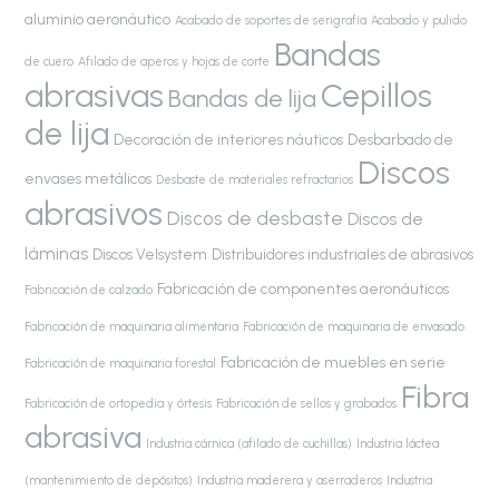
aluminio aeronáutico
Acabado de soportes de serigrafía
Acabado y pulido
Bandas
de cuero
Afilado de aperos y hojas de corte
abrasivas
Cepillos
Bandas de lija
de lija
Decoración de interiores náuticos
Desbarbado de
Discos
envases metálicos
Desbaste de materiales refractarios
abrasivos
Discos de desbaste
Discos de
láminas
Discos Velsystem
Distribuidores industriales de abrasivos
Fabricación de componentes aeronáuticos
Fabricación de calzado
Fabricación de maquinaria alimentaria
Fabricación de maquinaria de envasado
Fabricación de muebles en serie
Fabricación de maquinaria forestal
Fibra
Fabricación de ortopedia y órtesis
Fabricación de sellos y grabados
abrasiva
Industria cárnica (afilado de cuchillas)
Industria láctea
(mantenimiento de depósitos)
Industria maderera y aserraderos
Industria