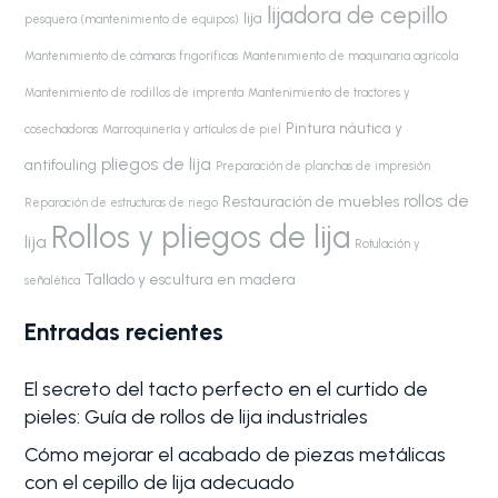
lijadora de cepillo
lija
pesquera (mantenimiento de equipos)
Mantenimiento de cámaras frigoríficas
Mantenimiento de maquinaria agrícola
Mantenimiento de rodillos de imprenta
Mantenimiento de tractores y
Pintura náutica y
cosechadoras
Marroquinería y artículos de piel
pliegos de lija
antifouling
Preparación de planchas de impresión
rollos de
Restauración de muebles
Reparación de estructuras de riego
Rollos y pliegos de lija
lija
Rotulación y
Tallado y escultura en madera
señalética
Entradas recientes
El secreto del tacto perfecto en el curtido de
pieles: Guía de rollos de lija industriales
Cómo mejorar el acabado de piezas metálicas
con el cepillo de lija adecuado