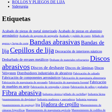
ROLLOS Y PLIEGOS DE LIJA
Siderurgia
Etiquetas
Acabado de piezas de metal sinterizado
Acabado de piezas en aluminio
aeronáutico
Acabado de soportes de serigrafía
Acabado y pulido de cuero
Afilado de
Bandas abrasivas
Bandas de
aperos y hojas de corte
Cepillos de lija
lija
Decoración de interiores náuticos
Discos
Desbarbado de envases metálicos
Desbaste de materiales refractarios
abrasivos
Discos de desbaste
Discos de láminas
Discos
Velsystem
Distribuidores industriales de abrasivos
Fabricación de calzado
Fabricación de componentes aeronáuticos
Fabricación de maquinaria alimentaria
Fabricación
Fabricación de maquinaria de envasado
Fabricación de maquinaria forestal
de muebles en serie
Fabricación de ortopedia y órtesis
Fabricación de sellos y grabados
Fibra abrasiva
Industria cárnica (afilado de cuchillas)
Industria láctea
(mantenimiento de depósitos)
Industria maderera y aserraderos
Industria pesquera
lijadora de cepillo
lija
(mantenimiento de equipos)
Mantenimiento de
cámaras frigoríficas
Mantenimiento de maquinaria agrícola
Mantenimiento de rodillos de