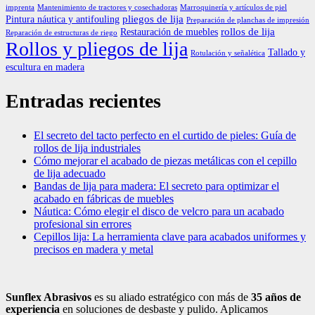
imprenta
Mantenimiento de tractores y cosechadoras
Marroquinería y artículos de piel
pliegos de lija
Pintura náutica y antifouling
Preparación de planchas de impresión
rollos de lija
Restauración de muebles
Reparación de estructuras de riego
Rollos y pliegos de lija
Tallado y
Rotulación y señalética
escultura en madera
Entradas recientes
El secreto del tacto perfecto en el curtido de pieles: Guía de
rollos de lija industriales
Cómo mejorar el acabado de piezas metálicas con el cepillo
de lija adecuado
Bandas de lija para madera: El secreto para optimizar el
acabado en fábricas de muebles
Náutica: Cómo elegir el disco de velcro para un acabado
profesional sin errores
Cepillos lija: La herramienta clave para acabados uniformes y
precisos en madera y metal
Sunflex Abrasivos
es su aliado estratégico con más de
35 años de
experiencia
en soluciones de desbaste y pulido. Aplicamos