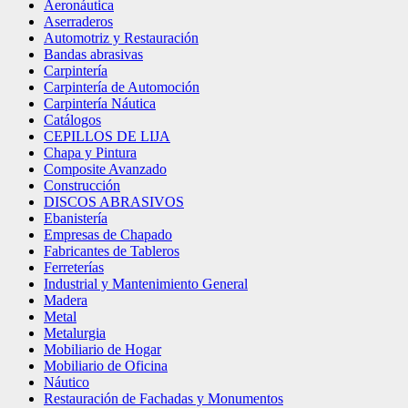
Aeronáutica
Aserraderos
Automotriz y Restauración
Bandas abrasivas
Carpintería
Carpintería de Automoción
Carpintería Náutica
Catálogos
CEPILLOS DE LIJA
Chapa y Pintura
Composite Avanzado
Construcción
DISCOS ABRASIVOS
Ebanistería
Empresas de Chapado
Fabricantes de Tableros
Ferreterías
Industrial y Mantenimiento General
Madera
Metal
Metalurgia
Mobiliario de Hogar
Mobiliario de Oficina
Náutico
Restauración de Fachadas y Monumentos