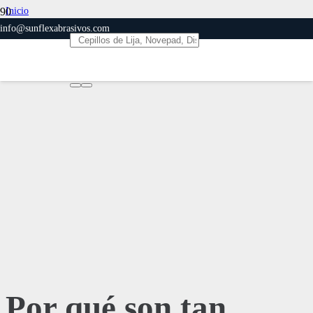
Inicio
Abrasivos
info@sunflexabrasivos.com
Por qué son tan importantes los Abrasivos para Centros de formación en
soldadura
Por qué son tan