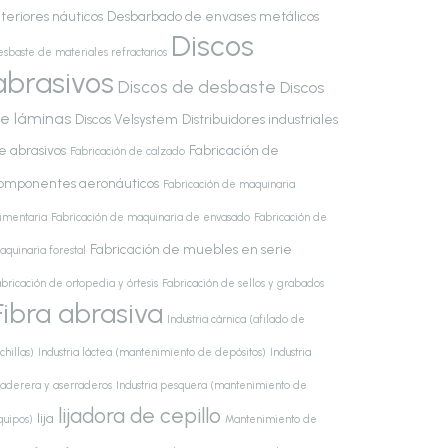
nteriores náuticos
Desbarbado de envases metálicos
Discos
esbaste de materiales refractarios
abrasivos
Discos de desbaste
Discos
e láminas
Discos Velsystem
Distribuidores industriales
e abrasivos
Fabricación de
Fabricación de calzado
omponentes aeronáuticos
Fabricación de maquinaria
limentaria
Fabricación de maquinaria de envasado
Fabricación de
Fabricación de muebles en serie
aquinaria forestal
bricación de ortopedia y órtesis
Fabricación de sellos y grabados
Fibra abrasiva
Industria cárnica (afilado de
chillas)
Industria láctea (mantenimiento de depósitos)
Industria
aderera y aserraderos
Industria pesquera (mantenimiento de
lijadora de cepillo
lija
quipos)
Mantenimiento de