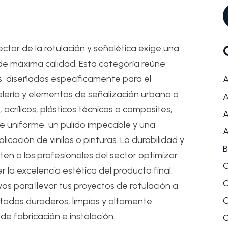
tor de la rotulación y señalética exige una
de máxima calidad. Esta categoría reúne
s, diseñadas específicamente para el
A
telería y elementos de señalización urbana o
A
 acrílicos, plásticos técnicos o composites,
A
e uniforme, un pulido impecable y una
A
icación de vinilos o pinturas. La durabilidad y
B
ten a los profesionales del sector optimizar
C
la excelencia estética del producto final.
C
os para llevar tus proyectos de rotulación a
C
ltados duraderos, limpios y altamente
de fabricación e instalación.
C