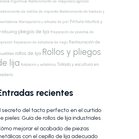
maras frigoríficas
Mantenimiento de maquinaria agrícola
antenimiento de rodillos de imprenta
Mantenimiento de tractores y
Pintura náutica y
osechadoras
Marroquinería y artículos de piel
pliegos de lija
ntifouling
Preparación de planchas de
Restauración de
mpresión
Reparación de estructuras de riego
Rollos y pliegos
rollos de lija
uebles
de lija
Tallado y escultura en
Rotulación y señalética
adera
Entradas recientes
l secreto del tacto perfecto en el curtido
e pieles: Guía de rollos de lija industriales
ómo mejorar el acabado de piezas
etálicas con el cepillo de lija adecuado