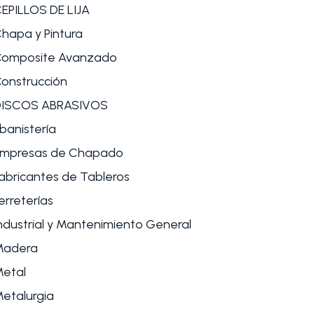
EPILLOS DE LIJA
hapa y Pintura
omposite Avanzado
onstrucción
DISCOS ABRASIVOS
banistería
mpresas de Chapado
abricantes de Tableros
erreterías
ndustrial y Mantenimiento General
Madera
etal
etalurgia