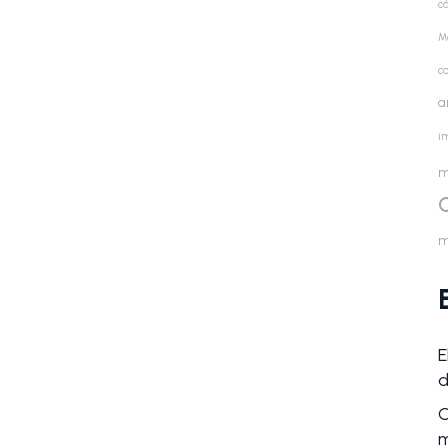
cá
M
c
a
i
m
m
E
d
C
m