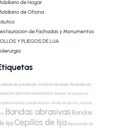
obiliario de Hogar
obiliario de Oficina
áutico
estauración de Fachadas y Monumentos
OLLOS Y PLIEGOS DE LIJA
iderurgia
Etiquetas
cabado de piezas de metal sinterizado
Acabado de
iezas en aluminio aeronáutico
Acabado de soportes de
rigrafía
Acabado y pulido de cuero
Afilado de aperos y hojas de
Bandas abrasivas
Bandas
rte
Cepillos de lija
e lija
Decoración de