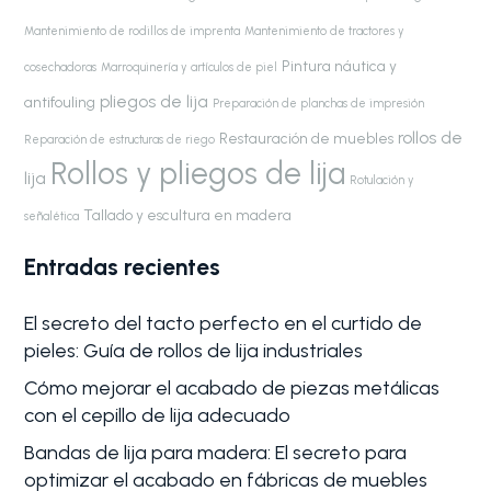
Mantenimiento de rodillos de imprenta
Mantenimiento de tractores y
Pintura náutica y
cosechadoras
Marroquinería y artículos de piel
pliegos de lija
antifouling
Preparación de planchas de impresión
rollos de
Restauración de muebles
Reparación de estructuras de riego
Rollos y pliegos de lija
lija
Rotulación y
Tallado y escultura en madera
señalética
Entradas recientes
El secreto del tacto perfecto en el curtido de
pieles: Guía de rollos de lija industriales
Cómo mejorar el acabado de piezas metálicas
con el cepillo de lija adecuado
Bandas de lija para madera: El secreto para
optimizar el acabado en fábricas de muebles