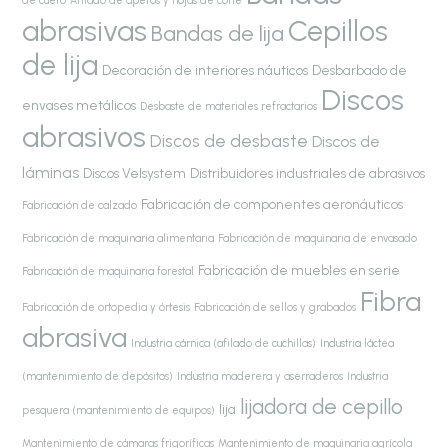
de cuero
Afilado de aperos y hojas de corte
abrasivas
Cepillos
Bandas de lija
de lija
Decoración de interiores náuticos
Desbarbado de
Discos
envases metálicos
Desbaste de materiales refractarios
abrasivos
Discos de desbaste
Discos de
láminas
Discos Velsystem
Distribuidores industriales de abrasivos
Fabricación de componentes aeronáuticos
Fabricación de calzado
Fabricación de maquinaria alimentaria
Fabricación de maquinaria de envasado
Fabricación de muebles en serie
Fabricación de maquinaria forestal
Fibra
Fabricación de ortopedia y órtesis
Fabricación de sellos y grabados
abrasiva
Industria cárnica (afilado de cuchillas)
Industria láctea
(mantenimiento de depósitos)
Industria maderera y aserraderos
Industria
lijadora de cepillo
lija
pesquera (mantenimiento de equipos)
Mantenimiento de cámaras frigoríficas
Mantenimiento de maquinaria agrícola