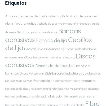
Etiquetas
Acabado de piezas de metal sinterizado
Acabado de piezas en
aluminio aeronáutico
Acabado de soportes de serigrafía
Acabado y pulido
Bandas
de cuero
Afilado de aperos y hojas de corte
abrasivas
Cepillos
Bandas de lija
de lija
Decoración de interiores náuticos
Desbarbado de
Discos
envases metálicos
Desbaste de materiales refractarios
abrasivos
Discos de desbaste
Discos de
láminas
Discos Velsystem
Distribuidores industriales de abrasivos
Fabricación de componentes aeronáuticos
Fabricación de calzado
Fabricación de maquinaria alimentaria
Fabricación de maquinaria de envasado
Fabricación de muebles en serie
Fabricación de maquinaria forestal
Fibra
Fabricación de ortopedia y órtesis
Fabricación de sellos y grabados