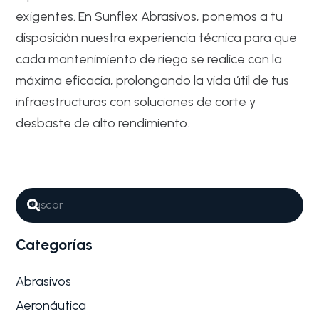
exigentes. En Sunflex Abrasivos, ponemos a tu
disposición nuestra experiencia técnica para que
cada mantenimiento de riego se realice con la
máxima eficacia, prolongando la vida útil de tus
infraestructuras con soluciones de corte y
desbaste de alto rendimiento.
Abrasivos
Metal
Por qué son tan importantes los
Abrasivos para Reparación de
estructuras de riego
Categorías
En el sector agrícola y de gestión hídrica, el
mantenimiento constante de…
Abrasivos
Aeronáutica