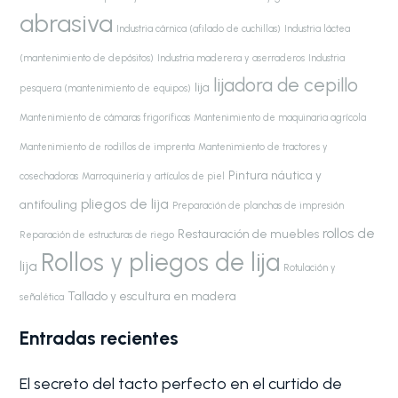
abrasiva
Industria cárnica (afilado de cuchillas)
Industria láctea
(mantenimiento de depósitos)
Industria maderera y aserraderos
Industria
lijadora de cepillo
lija
pesquera (mantenimiento de equipos)
Mantenimiento de cámaras frigoríficas
Mantenimiento de maquinaria agrícola
Mantenimiento de rodillos de imprenta
Mantenimiento de tractores y
Pintura náutica y
cosechadoras
Marroquinería y artículos de piel
pliegos de lija
antifouling
Preparación de planchas de impresión
rollos de
Restauración de muebles
Reparación de estructuras de riego
Rollos y pliegos de lija
lija
Rotulación y
Tallado y escultura en madera
señalética
Entradas recientes
El secreto del tacto perfecto en el curtido de