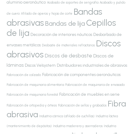
aluminio aeronáutico
Acabado de soportes de serigrafía
Acabado y pulido
Bandas
de cuero
Afilado de aperos y hojas de corte
abrasivas
Cepillos
Bandas de lija
de lija
Decoración de interiores náuticos
Desbarbado de
Discos
envases metálicos
Desbaste de materiales refractarios
abrasivos
Discos de desbaste
Discos de
láminas
Discos Velsystem
Distribuidores industriales de abrasivos
Fabricación de componentes aeronáuticos
Fabricación de calzado
Fabricación de maquinaria alimentaria
Fabricación de maquinaria de envasado
Fabricación de muebles en serie
Fabricación de maquinaria forestal
Fibra
Fabricación de ortopedia y órtesis
Fabricación de sellos y grabados
abrasiva
Industria cárnica (afilado de cuchillas)
Industria láctea
(mantenimiento de depósitos)
Industria maderera y aserraderos
Industria