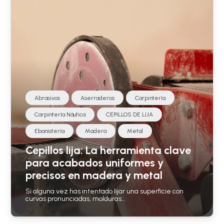
Abrasivos
Aserraderos
Carpintería
Carpintería Náutica
CEPILLOS DE LIJA
Ebanistería
Madera
Metal
Cepillos lija: La herramienta clave
para acabados uniformes y
precisos en madera y metal
Si alguna vez has intentado lijar una superficie con
curvas pronunciadas, molduras…