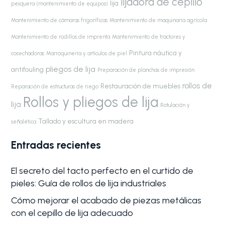
lijadora de cepillo
lija
pesquera (mantenimiento de equipos)
Mantenimiento de cámaras frigoríficas
Mantenimiento de maquinaria agrícola
Mantenimiento de rodillos de imprenta
Mantenimiento de tractores y
Pintura náutica y
cosechadoras
Marroquinería y artículos de piel
pliegos de lija
antifouling
Preparación de planchas de impresión
rollos de
Restauración de muebles
Reparación de estructuras de riego
Rollos y pliegos de lija
lija
Rotulación y
Tallado y escultura en madera
señalética
Entradas recientes
El secreto del tacto perfecto en el curtido de
pieles: Guía de rollos de lija industriales
Cómo mejorar el acabado de piezas metálicas
con el cepillo de lija adecuado