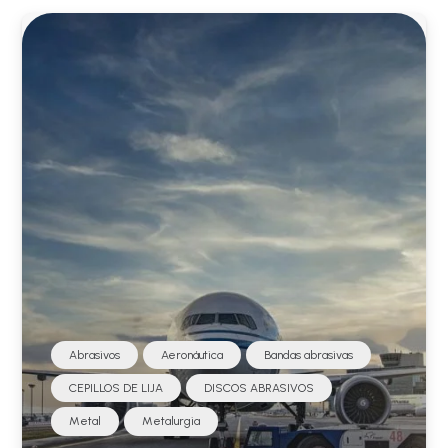
Abrasivos
Aeronáutica
Bandas abrasivas
CEPILLOS DE LIJA
DISCOS ABRASIVOS
Metal
Metalurgia