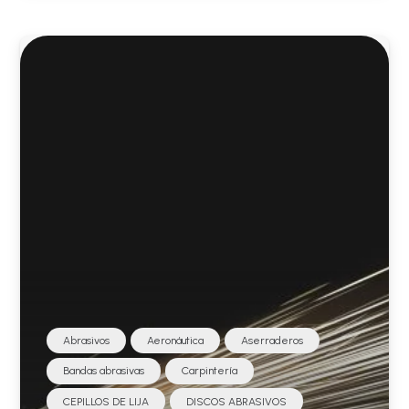
Abrasivos
Aeronáutica
Aserraderos
Bandas abrasivas
Carpintería
CEPILLOS DE LIJA
DISCOS ABRASIVOS