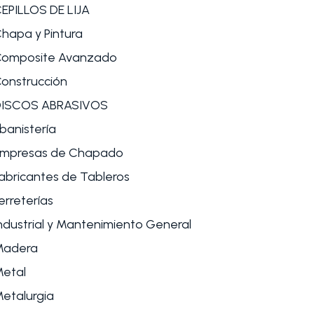
EPILLOS DE LIJA
hapa y Pintura
omposite Avanzado
onstrucción
DISCOS ABRASIVOS
banistería
mpresas de Chapado
abricantes de Tableros
erreterías
ndustrial y Mantenimiento General
Madera
etal
etalurgia