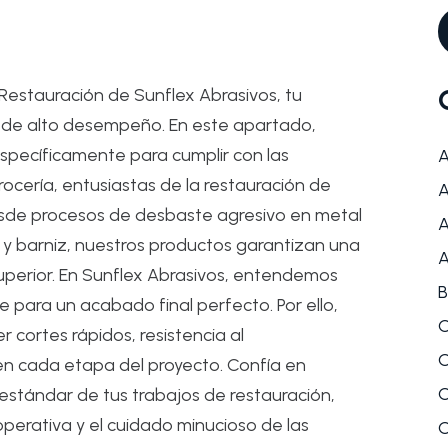
Restauración de Sunflex Abrasivos, tu
do de alto desempeño. En este apartado,
specíficamente para cumplir con las
A
ocería, entusiastas de la restauración de
A
Desde procesos de desbaste agresivo en metal
A
 y barniz, nuestros productos garantizan una
A
uperior. En Sunflex Abrasivos, entendemos
B
e para un acabado final perfecto. Por ello,
C
cortes rápidos, resistencia al
C
n cada etapa del proyecto. Confía en
C
 estándar de tus trabajos de restauración,
perativa y el cuidado minucioso de las
C