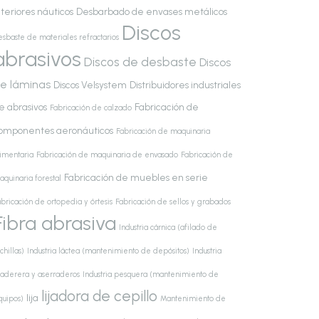
nteriores náuticos
Desbarbado de envases metálicos
Discos
esbaste de materiales refractarios
abrasivos
Discos de desbaste
Discos
e láminas
Discos Velsystem
Distribuidores industriales
e abrasivos
Fabricación de
Fabricación de calzado
omponentes aeronáuticos
Fabricación de maquinaria
limentaria
Fabricación de maquinaria de envasado
Fabricación de
Fabricación de muebles en serie
aquinaria forestal
bricación de ortopedia y órtesis
Fabricación de sellos y grabados
Fibra abrasiva
Industria cárnica (afilado de
chillas)
Industria láctea (mantenimiento de depósitos)
Industria
aderera y aserraderos
Industria pesquera (mantenimiento de
lijadora de cepillo
lija
quipos)
Mantenimiento de