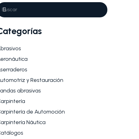
Categorías
brasivos
eronáutica
serraderos
utomotriz y Restauración
andas abrasivas
arpintería
arpintería de Automoción
arpintería Náutica
atálogos