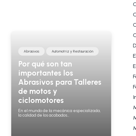
C
C
C
C
Abrasivos
Automotriz y Restauración
E
Por qué son tan
E
importantes los
F
Abrasivos para Talleres
F
de motos y
I
ciclomotores
En el mundo de la mecánica especializada,
la calidad de los acabados…
M
M