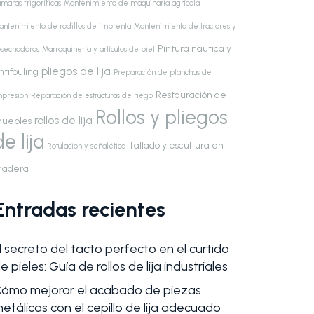
maras frigoríficas
Mantenimiento de maquinaria agrícola
antenimiento de rodillos de imprenta
Mantenimiento de tractores y
Pintura náutica y
osechadoras
Marroquinería y artículos de piel
pliegos de lija
ntifouling
Preparación de planchas de
Restauración de
mpresión
Reparación de estructuras de riego
Rollos y pliegos
rollos de lija
uebles
de lija
Tallado y escultura en
Rotulación y señalética
adera
Entradas recientes
l secreto del tacto perfecto en el curtido
e pieles: Guía de rollos de lija industriales
ómo mejorar el acabado de piezas
etálicas con el cepillo de lija adecuado