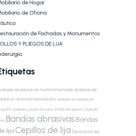
obiliario de Hogar
obiliario de Oficina
áutico
estauración de Fachadas y Monumentos
OLLOS Y PLIEGOS DE LIJA
iderurgia
Etiquetas
cabado de piezas de metal sinterizado
Acabado de
iezas en aluminio aeronáutico
Acabado de soportes de
rigrafía
Acabado y pulido de cuero
Afilado de aperos y hojas de
Bandas abrasivas
Bandas
rte
Cepillos de lija
e lija
Decoración de