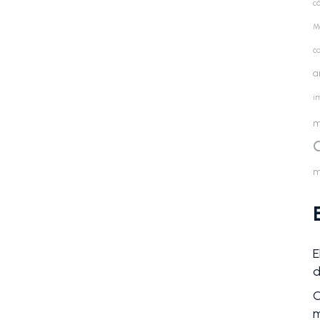
cá
M
c
a
i
m
m
E
d
C
m