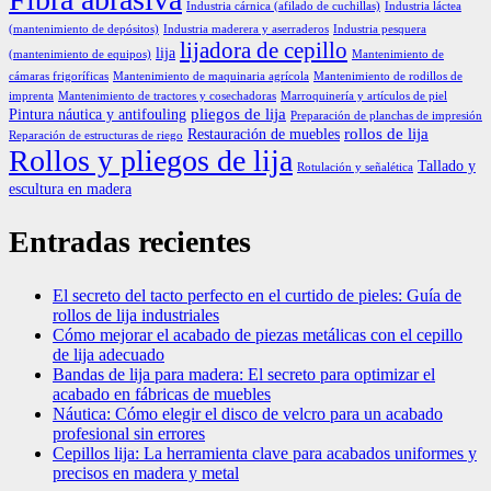
Industria cárnica (afilado de cuchillas)
Industria láctea
(mantenimiento de depósitos)
Industria maderera y aserraderos
Industria pesquera
lijadora de cepillo
lija
(mantenimiento de equipos)
Mantenimiento de
cámaras frigoríficas
Mantenimiento de maquinaria agrícola
Mantenimiento de rodillos de
imprenta
Mantenimiento de tractores y cosechadoras
Marroquinería y artículos de piel
pliegos de lija
Pintura náutica y antifouling
Preparación de planchas de impresión
rollos de lija
Restauración de muebles
Reparación de estructuras de riego
Rollos y pliegos de lija
Tallado y
Rotulación y señalética
escultura en madera
Entradas recientes
El secreto del tacto perfecto en el curtido de pieles: Guía de
rollos de lija industriales
Cómo mejorar el acabado de piezas metálicas con el cepillo
de lija adecuado
Bandas de lija para madera: El secreto para optimizar el
acabado en fábricas de muebles
Náutica: Cómo elegir el disco de velcro para un acabado
profesional sin errores
Cepillos lija: La herramienta clave para acabados uniformes y
precisos en madera y metal