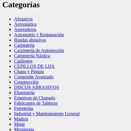
Categorías
Abrasivos
Aeronáutica
Aserraderos
Automotriz y Restauración
Bandas abrasivas
Carpintería
Carpintería de Automoción
Carpintería Náutica
Catálogos
CEPILLOS DE LIJA
Chapa y Pintura
Composite Avanzado
Construcción
DISCOS ABRASIVOS
Ebanistería
Empresas de Chapado
Fabricantes de Tableros
Ferreterías
Industrial y Mantenimiento General
Madera
Metal
Metalurgia