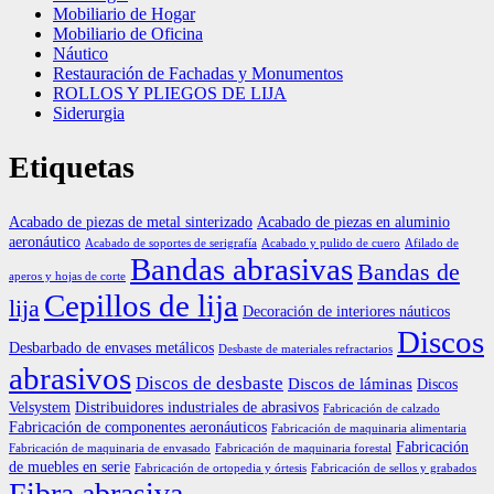
Mobiliario de Hogar
Mobiliario de Oficina
Náutico
Restauración de Fachadas y Monumentos
ROLLOS Y PLIEGOS DE LIJA
Siderurgia
Etiquetas
Acabado de piezas de metal sinterizado
Acabado de piezas en aluminio
aeronáutico
Acabado de soportes de serigrafía
Acabado y pulido de cuero
Afilado de
Bandas abrasivas
Bandas de
aperos y hojas de corte
Cepillos de lija
lija
Decoración de interiores náuticos
Discos
Desbarbado de envases metálicos
Desbaste de materiales refractarios
abrasivos
Discos de desbaste
Discos de láminas
Discos
Velsystem
Distribuidores industriales de abrasivos
Fabricación de calzado
Fabricación de componentes aeronáuticos
Fabricación de maquinaria alimentaria
Fabricación
Fabricación de maquinaria de envasado
Fabricación de maquinaria forestal
de muebles en serie
Fabricación de ortopedia y órtesis
Fabricación de sellos y grabados
Fibra abrasiva