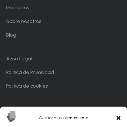
Productos
Sobre nosotros
Blog
Aviso Legal
Política de Privacidad
Politica de cookies
Carrer Ponent, 82. Nave C7. Polígono
Industrial CAN MASCARO La Palma de
Gestionar consentimiento
Cervelló 08756 – Barcelona