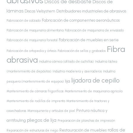
abrasivos
Discos de desbaste
Discos de
láminas
Discos Velsystem
Distribuidores industriales de abrasivos
Fabricación de componentes aeronáuticos
Fabricación de calzado
Fabricación de maquinaria alimentaria
Fabricación de maquinaria de envasado
Fabricación de muebles en serie
Fabricación de maquinaria forestal
Fibra
Fabricación de ortopedia y órtesis
Fabricación de sellos y grabados
abrasiva
Industria cárnica (afilado de cuchillas)
Industria láctea
(mantenimiento de depósitos)
Industria maderera y aserraderos
Industria
lijadora de cepillo
lija
pesquera (mantenimiento de equipos)
Mantenimiento de cámaras frigoríficas
Mantenimiento de maquinaria agrícola
Mantenimiento de rodillos de imprenta
Mantenimiento de tractores y
Pintura náutica y
cosechadoras
Marroquinería y artículos de piel
pliegos de lija
antifouling
Preparación de planchas de impresión
rollos de
Restauración de muebles
Reparación de estructuras de riego