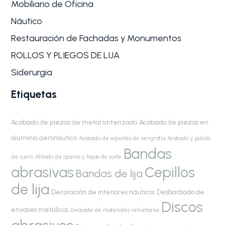
Mobiliario de Oficina
Náutico
Restauración de Fachadas y Monumentos
ROLLOS Y PLIEGOS DE LIJA
Siderurgia
Etiquetas
Acabado de piezas de metal sinterizado
Acabado de piezas en
aluminio aeronáutico
Acabado de soportes de serigrafía
Acabado y pulido
Bandas
de cuero
Afilado de aperos y hojas de corte
abrasivas
Cepillos
Bandas de lija
de lija
Decoración de interiores náuticos
Desbarbado de
Discos
envases metálicos
Desbaste de materiales refractarios