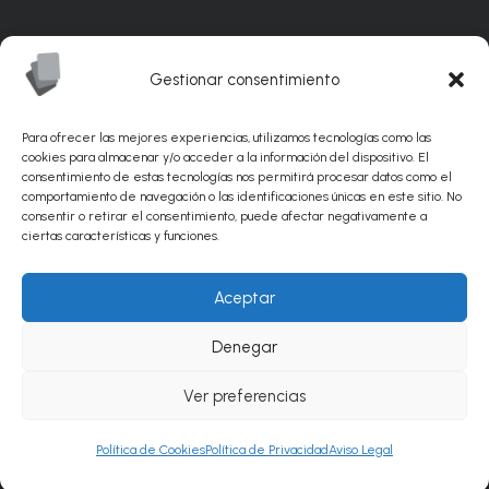
Carrer Ponent, 82. Nave C7. Polígono
Industrial CAN MASCARO La Palma de
Gestionar consentimiento
Cervelló 08756 – Barcelona
Para ofrecer las mejores experiencias, utilizamos tecnologías como las
info@sunflexabrasivos.com
cookies para almacenar y/o acceder a la información del dispositivo. El
consentimiento de estas tecnologías nos permitirá procesar datos como el
comportamiento de navegación o las identificaciones únicas en este sitio. No
936 881 538
consentir o retirar el consentimiento, puede afectar negativamente a
ciertas características y funciones.
© Sunflex Abrasivos 2026 |
Diseño web por
Aceptar
PinkStone.
Posicionamiento SEO de páginas web
Denegar
por Agencia PinkStone.
Ver preferencias
Política de Cookies
Política de Privacidad
Aviso Legal