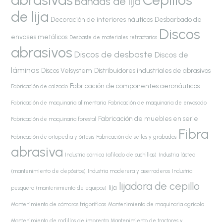
Cepillos
Bandas de lija
de lija
Decoración de interiores náuticos
Desbarbado de
Discos
envases metálicos
Desbaste de materiales refractarios
abrasivos
Discos de desbaste
Discos de
láminas
Discos Velsystem
Distribuidores industriales de abrasivos
Fabricación de componentes aeronáuticos
Fabricación de calzado
Fabricación de maquinaria alimentaria
Fabricación de maquinaria de envasado
Fabricación de muebles en serie
Fabricación de maquinaria forestal
Fibra
Fabricación de ortopedia y órtesis
Fabricación de sellos y grabados
abrasiva
Industria cárnica (afilado de cuchillas)
Industria láctea
(mantenimiento de depósitos)
Industria maderera y aserraderos
Industria
lijadora de cepillo
lija
pesquera (mantenimiento de equipos)
Mantenimiento de cámaras frigoríficas
Mantenimiento de maquinaria agrícola
Mantenimiento de rodillos de imprenta
Mantenimiento de tractores y