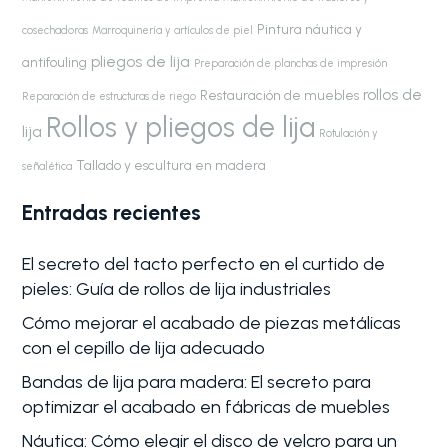
Pintura náutica y
cosechadoras
Marroquinería y artículos de piel
pliegos de lija
antifouling
Preparación de planchas de impresión
rollos de
Restauración de muebles
Reparación de estructuras de riego
Rollos y pliegos de lija
lija
Rotulación y
Tallado y escultura en madera
señalética
Entradas recientes
El secreto del tacto perfecto en el curtido de
pieles: Guía de rollos de lija industriales
Cómo mejorar el acabado de piezas metálicas
con el cepillo de lija adecuado
Bandas de lija para madera: El secreto para
optimizar el acabado en fábricas de muebles
Náutica: Cómo elegir el disco de velcro para un