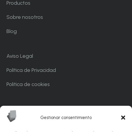
Productos
Sobre nosotros
Blog
Aviso Legal
Política de Privacidad
Politica de cookies
Carrer Ponent, 82. Nave C7. Polígono
Industrial CAN MASCARO La Palma de
Gestionar consentimiento
Cervelló 08756 – Barcelona