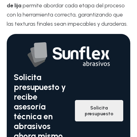
de lija
permite abordar cada etapa del proceso
con la herramienta correcta, garantizando que
las texturas finales sean impecables y duraderas.
Solicita
presupuesto y
recibe
asesoría
Solicita
presupuesto
técnica en
abrasivos
ahora mismo.