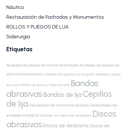
Náutico
Restauración de Fachadas y Monumentos
ROLLOS Y PLIEGOS DE LIJA
Siderurgia
Etiquetas
Acabado de piezas de metal sinterizado
Acabado de piezas en
aluminio aeronáutico
Acabado de soportes de serigrafía
Acabado y pulido
Bandas
de cuero
Afilado de aperos y hojas de corte
abrasivas
Cepillos
Bandas de lija
de lija
Decoración de interiores náuticos
Desbarbado de
Discos
envases metálicos
Desbaste de materiales refractarios
abrasivos
Discos de desbaste
Discos de