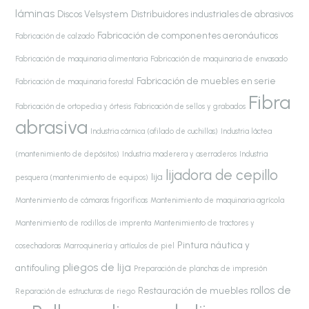
láminas
Discos Velsystem
Distribuidores industriales de abrasivos
Fabricación de componentes aeronáuticos
Fabricación de calzado
Fabricación de maquinaria alimentaria
Fabricación de maquinaria de envasado
Fabricación de muebles en serie
Fabricación de maquinaria forestal
Fibra
Fabricación de ortopedia y órtesis
Fabricación de sellos y grabados
abrasiva
Industria cárnica (afilado de cuchillas)
Industria láctea
(mantenimiento de depósitos)
Industria maderera y aserraderos
Industria
lijadora de cepillo
lija
pesquera (mantenimiento de equipos)
Mantenimiento de cámaras frigoríficas
Mantenimiento de maquinaria agrícola
Mantenimiento de rodillos de imprenta
Mantenimiento de tractores y
Pintura náutica y
cosechadoras
Marroquinería y artículos de piel
pliegos de lija
antifouling
Preparación de planchas de impresión
rollos de
Restauración de muebles
Reparación de estructuras de riego