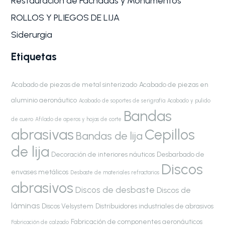
Restauración de Fachadas y Monumentos
ROLLOS Y PLIEGOS DE LIJA
Siderurgia
Etiquetas
Acabado de piezas de metal sinterizado
Acabado de piezas en
aluminio aeronáutico
Acabado de soportes de serigrafía
Acabado y pulido
Bandas
de cuero
Afilado de aperos y hojas de corte
abrasivas
Cepillos
Bandas de lija
de lija
Decoración de interiores náuticos
Desbarbado de
Discos
envases metálicos
Desbaste de materiales refractarios
abrasivos
Discos de desbaste
Discos de
láminas
Discos Velsystem
Distribuidores industriales de abrasivos
Fabricación de componentes aeronáuticos
Fabricación de calzado