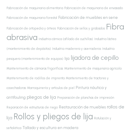
Fabricación de maquinaria alimentaria
Fabricación de maquinaria de envasado
Fabricación de muebles en serie
Fabricación de maquinaria forestal
Fibra
Fabricación de ortopedia y órtesis
Fabricación de sellos y grabados
abrasiva
Industria cárnica (afilado de cuchillas)
Industria láctea
(mantenimiento de depósitos)
Industria maderera y aserraderos
Industria
lijadora de cepillo
lija
pesquera (mantenimiento de equipos)
Mantenimiento de cámaras frigoríficas
Mantenimiento de maquinaria agrícola
Mantenimiento de rodillos de imprenta
Mantenimiento de tractores y
Pintura náutica y
cosechadoras
Marroquinería y artículos de piel
pliegos de lija
antifouling
Preparación de planchas de impresión
rollos de
Restauración de muebles
Reparación de estructuras de riego
Rollos y pliegos de lija
lija
Rotulación y
Tallado y escultura en madera
señalética