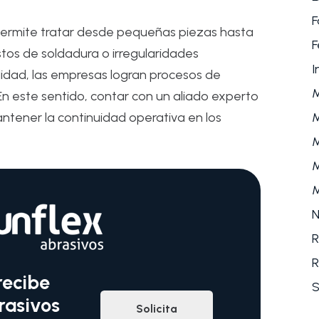
F
permite tratar desde pequeñas piezas hasta
F
stos de soldadura o irregularidades
I
calidad, las empresas logran procesos de
n este sentido, contar con un aliado experto
M
antener la continuidad operativa en los
M
M
M
N
R
R
recibe
S
rasivos
Solicita