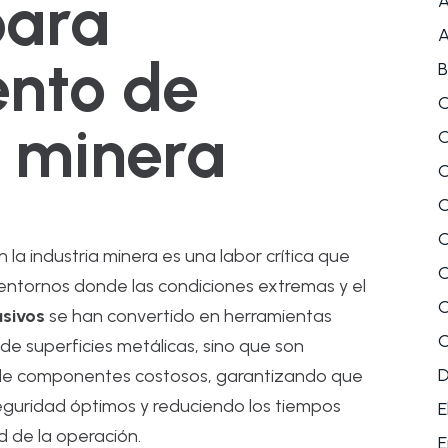
para
A
A
nto de
B
C
 minera
C
C
C
C
 la industria minera es una labor crítica que
C
En entornos donde las condiciones extremas y el
C
sivos
se han convertido en herramientas
C
a de superficies metálicas, sino que son
l de componentes costosos, garantizando que
eguridad óptimos y reduciendo los tiempos
E
d de la operación.
E