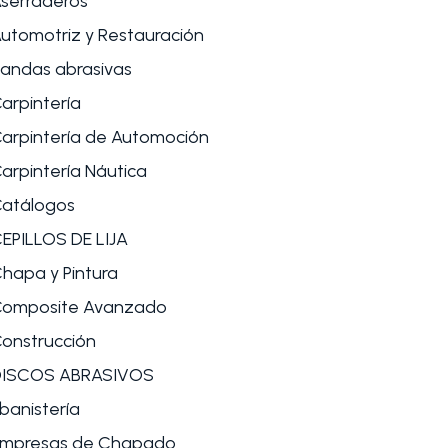
serraderos
utomotriz y Restauración
andas abrasivas
arpintería
arpintería de Automoción
arpintería Náutica
atálogos
EPILLOS DE LIJA
hapa y Pintura
omposite Avanzado
onstrucción
DISCOS ABRASIVOS
banistería
mpresas de Chapado