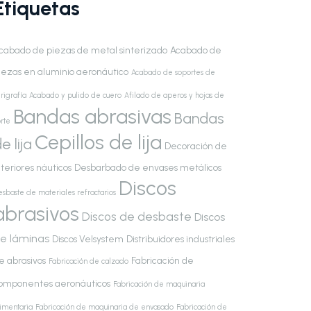
Etiquetas
cabado de piezas de metal sinterizado
Acabado de
iezas en aluminio aeronáutico
Acabado de soportes de
rigrafía
Acabado y pulido de cuero
Afilado de aperos y hojas de
Bandas abrasivas
Bandas
rte
Cepillos de lija
e lija
Decoración de
nteriores náuticos
Desbarbado de envases metálicos
Discos
esbaste de materiales refractarios
abrasivos
Discos de desbaste
Discos
e láminas
Discos Velsystem
Distribuidores industriales
e abrasivos
Fabricación de
Fabricación de calzado
omponentes aeronáuticos
Fabricación de maquinaria
limentaria
Fabricación de maquinaria de envasado
Fabricación de