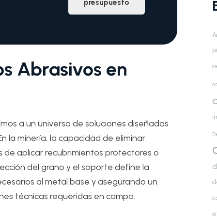
presupuesto
A
p
los Abrasivos en
se
co
d
i
rimos a un universo de soluciones diseñadas
D
n la minería, la capacidad de eliminar
s de aplicar recubrimientos protectores o
d
lección del grano y el soporte define la
necesarios al metal base y asegurando un
d
nes técnicas requeridas en campo.
c
a