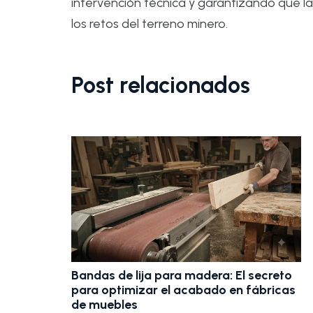
intervención técnica y garantizando que la
los retos del terreno minero.
Post relacionados
lija para madera: El secreto
Náutica: Cómo eleg
mizar el acabado en fábricas
para un acabado p
es
errores