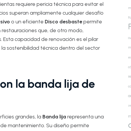
ntas requiere pericia técnica para evitar el
m
icios superan ampliamente cualquier desafío
Fa
sivo
o un eficiente
Disco desbaste
permite
 restauraciones que, de otro modo,
cu
s. Esta capacidad de renovación es el pilar
la sostenibilidad técnica dentro del sector
m
e
cá
M
on la banda lija de
c
a
i
ficies grandes, la
Banda lija
representa una
m
er de mantenimiento. Su diseño permite