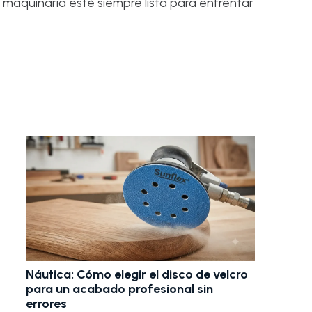
 maquinaria esté siempre lista para enfrentar
Cepillos lija: La herramien
acabados uniformes y pr
madera y metal
ir el disco de velcro
rofesional sin