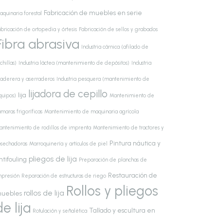
Fabricación de muebles en serie
aquinaria forestal
bricación de ortopedia y órtesis
Fabricación de sellos y grabados
Fibra abrasiva
Industria cárnica (afilado de
chillas)
Industria láctea (mantenimiento de depósitos)
Industria
aderera y aserraderos
Industria pesquera (mantenimiento de
lijadora de cepillo
lija
quipos)
Mantenimiento de
maras frigoríficas
Mantenimiento de maquinaria agrícola
antenimiento de rodillos de imprenta
Mantenimiento de tractores y
Pintura náutica y
osechadoras
Marroquinería y artículos de piel
pliegos de lija
ntifouling
Preparación de planchas de
Restauración de
mpresión
Reparación de estructuras de riego
Rollos y pliegos
rollos de lija
uebles
de lija
Tallado y escultura en
Rotulación y señalética