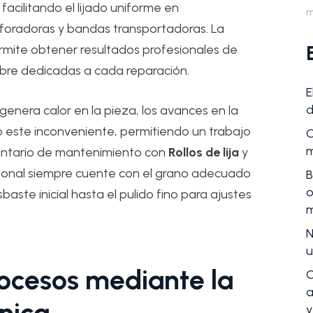
acilitando el lijado uniforme en
m
foradoras y bandas transportadoras. La
rmite obtener resultados profesionales de
bre dedicadas a cada reparación.
E
d
enera calor en la pieza, los avances en la
 este inconveniente, permitiendo un trabajo
C
m
entario de mantenimiento con
Rollos de lija
y
sonal siempre cuente con el grano adecuado
B
o
ste inicial hasta el pulido fino para ajustes
m
N
u
ocesos mediante la
C
a
nica
y