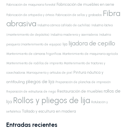
Fabricación de muebles en serie
Fabricación de maquinaria forestal
Fibra
Fabricación de ortopedia y órtesis
Fabricación de sellos y grabados
abrasiva
Industria cárnica (afilado de cuchillas)
Industria láctea
(mantenimiento de depósitos)
Industria maderera y aserraderos
Industria
lijadora de cepillo
lija
pesquera (mantenimiento de equipos)
Mantenimiento de cámaras frigoríficas
Mantenimiento de maquinaria agrícola
Mantenimiento de rodillos de imprenta
Mantenimiento de tractores y
Pintura náutica y
cosechadoras
Marroquinería y artículos de piel
pliegos de lija
antifouling
Preparación de planchas de impresión
rollos de
Restauración de muebles
Reparación de estructuras de riego
Rollos y pliegos de lija
lija
Rotulación y
Tallado y escultura en madera
señalética
Entradas recientes