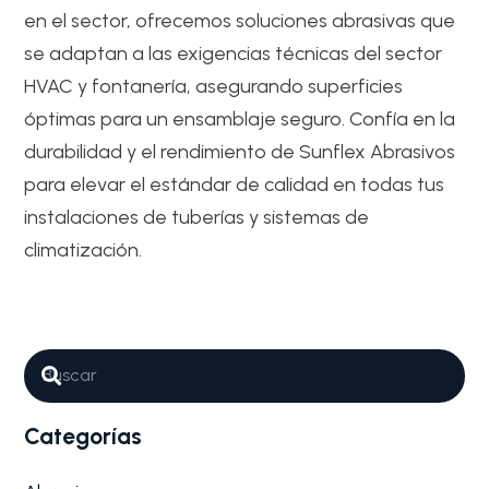
en el sector, ofrecemos soluciones abrasivas que
se adaptan a las exigencias técnicas del sector
HVAC y fontanería, asegurando superficies
óptimas para un ensamblaje seguro. Confía en la
durabilidad y el rendimiento de Sunflex Abrasivos
para elevar el estándar de calidad en todas tus
instalaciones de tuberías y sistemas de
climatización.
Abrasivos
Industrial y Mantenimiento General
Por qué son tan importantes los
Abrasivos para Fontanería y
climatización (preparación de
tuberías)
Categorías
En el sector de la fontanería y la climatización, la
precisión no…