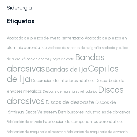
Siderurgia
Etiquetas
Acabado de piezas de metal sinterizado
Acabado de piezas en
aluminio aeronáutico
Acabado de soportes de serigrafía
Acabado y pulido
Bandas
de cuero
Afilado de aperos y hojas de corte
abrasivas
Cepillos
Bandas de lija
de lija
Decoración de interiores náuticos
Desbarbado de
Discos
envases metálicos
Desbaste de materiales refractarios
abrasivos
Discos de desbaste
Discos de
láminas
Discos Velsystem
Distribuidores industriales de abrasivos
Fabricación de componentes aeronáuticos
Fabricación de calzado
Fabricación de maquinaria alimentaria
Fabricación de maquinaria de envasado