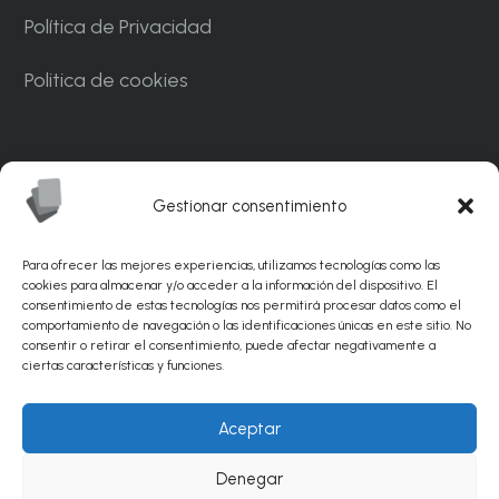
Política de Privacidad
Politica de cookies
Carrer Ponent, 82. Nave C7. Polígono
Industrial CAN MASCARO La Palma de
Gestionar consentimiento
Cervelló 08756 – Barcelona
Para ofrecer las mejores experiencias, utilizamos tecnologías como las
info@sunflexabrasivos.com
cookies para almacenar y/o acceder a la información del dispositivo. El
consentimiento de estas tecnologías nos permitirá procesar datos como el
comportamiento de navegación o las identificaciones únicas en este sitio. No
936 881 538
consentir o retirar el consentimiento, puede afectar negativamente a
ciertas características y funciones.
© Sunflex Abrasivos 2026 |
Diseño web por
Aceptar
PinkStone.
Posicionamiento SEO de páginas web
Denegar
por Agencia PinkStone.