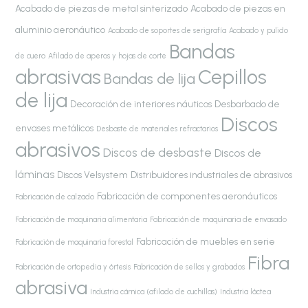
Acabado de piezas de metal sinterizado
Acabado de piezas en
aluminio aeronáutico
Acabado de soportes de serigrafía
Acabado y pulido
Bandas
de cuero
Afilado de aperos y hojas de corte
abrasivas
Cepillos
Bandas de lija
de lija
Decoración de interiores náuticos
Desbarbado de
Discos
envases metálicos
Desbaste de materiales refractarios
abrasivos
Discos de desbaste
Discos de
láminas
Discos Velsystem
Distribuidores industriales de abrasivos
Fabricación de componentes aeronáuticos
Fabricación de calzado
Fabricación de maquinaria alimentaria
Fabricación de maquinaria de envasado
Fabricación de muebles en serie
Fabricación de maquinaria forestal
Fibra
Fabricación de ortopedia y órtesis
Fabricación de sellos y grabados
abrasiva
Industria cárnica (afilado de cuchillas)
Industria láctea