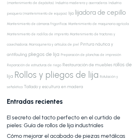
(mantenimiento de depósitos)
Industria maderera y aserraderos
Industria
lijadora de cepillo
lija
pesquera (mantenimiento de equipos)
Mantenimiento de cámaras frigoríficas
Mantenimiento de maquinaria agrícola
Mantenimiento de rodillos de imprenta
Mantenimiento de tractores y
Pintura náutica y
cosechadoras
Marroquinería y artículos de piel
pliegos de lija
antifouling
Preparación de planchas de impresión
rollos de
Restauración de muebles
Reparación de estructuras de riego
Rollos y pliegos de lija
lija
Rotulación y
Tallado y escultura en madera
señalética
Entradas recientes
El secreto del tacto perfecto en el curtido de
pieles: Guía de rollos de lija industriales
Cómo mejorar el acabado de piezas metálicas