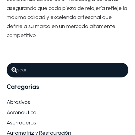
asegurando que cada pieza de relojería refleje la
máxima calidad y excelencia artesanal que
define a su marca en un mercado altamente
competitivo.
Abrasivos
Metalurgia
Por qué son tan importantes los
Abrasivos para Fabricación de
relojes
Categorías
La industria de la relojería es conocida mundialmente
por su exigencia técnica…
Abrasivos
Aeronáutica
Aserraderos
Automotriz y Restauración