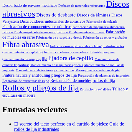
Discos
Desbarbado de envases metálicos
Desbaste de materiales refractarios
abrasivos
Discos de desbaste
Discos de láminas
Discos
Velsystem
Distribuidores industriales de abrasivos
Fabricación de calzado
Fabricación de componentes aeronáuticos
Fabricación de maquinaria alimentaria
Fabricación
Fabricación de maquinaria de envasado
Fabricación de maquinaria forestal
de muebles en serie
Fabricación de ortopedia y órtesis
Fabricación de sellos y grabados
Fibra abrasiva
Industria cárnica (afilado de cuchillas)
Industria láctea
(mantenimiento de depósitos)
Industria maderera y aserraderos
Industria pesquera
lijadora de cepillo
lija
(mantenimiento de equipos)
Mantenimiento de
cámaras frigoríficas
Mantenimiento de maquinaria agrícola
Mantenimiento de rodillos de
imprenta
Mantenimiento de tractores y cosechadoras
Marroquinería y artículos de piel
pliegos de lija
Pintura náutica y antifouling
Preparación de planchas de impresión
rollos de lija
Restauración de muebles
Reparación de estructuras de riego
Rollos y pliegos de lija
Tallado y
Rotulación y señalética
escultura en madera
Entradas recientes
El secreto del tacto perfecto en el curtido de pieles: Guía de
rollos de lija industriales