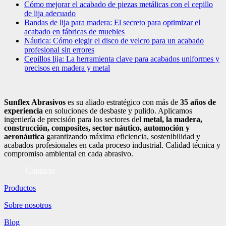
Cómo mejorar el acabado de piezas metálicas con el cepillo
de lija adecuado
Bandas de lija para madera: El secreto para optimizar el
acabado en fábricas de muebles
Náutica: Cómo elegir el disco de velcro para un acabado
profesional sin errores
Cepillos lija: La herramienta clave para acabados uniformes y
precisos en madera y metal
Sunflex Abrasivos
es su aliado estratégico con más de
35 años de
experiencia
en soluciones de desbaste y pulido. Aplicamos
ingeniería de precisión para los sectores del
metal, la madera,
construcción, composites, sector náutico, automoción
y
aeronáutica
garantizando máxima eficiencia, sostenibilidad y
acabados profesionales en cada proceso industrial. Calidad técnica y
compromiso ambiental en cada abrasivo.
Contacto
Productos
Sobre nosotros
Blog