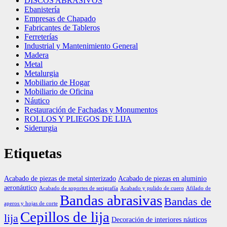
DISCOS ABRASIVOS
Ebanistería
Empresas de Chapado
Fabricantes de Tableros
Ferreterías
Industrial y Mantenimiento General
Madera
Metal
Metalurgia
Mobiliario de Hogar
Mobiliario de Oficina
Náutico
Restauración de Fachadas y Monumentos
ROLLOS Y PLIEGOS DE LIJA
Siderurgia
Etiquetas
Acabado de piezas de metal sinterizado
Acabado de piezas en aluminio
aeronáutico
Acabado de soportes de serigrafía
Acabado y pulido de cuero
Afilado de
Bandas abrasivas
Bandas de
aperos y hojas de corte
Cepillos de lija
lija
Decoración de interiores náuticos