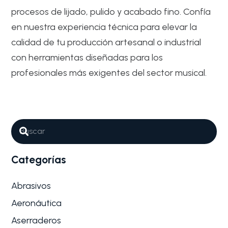
procesos de lijado, pulido y acabado fino. Confía
en nuestra experiencia técnica para elevar la
calidad de tu producción artesanal o industrial
con herramientas diseñadas para los
profesionales más exigentes del sector musical.
Abrasivos
Ebanistería
Por qué son tan importantes los
Abrasivos para Fabricación de
instrumentos musicales
Categorías
La fabricación de instrumentos musicales es un arte
que combina la precisión…
Abrasivos
Aeronáutica
Aserraderos