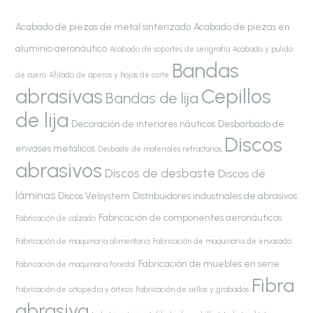
Acabado de piezas de metal sinterizado
Acabado de piezas en
aluminio aeronáutico
Acabado de soportes de serigrafía
Acabado y pulido
Bandas
de cuero
Afilado de aperos y hojas de corte
abrasivas
Cepillos
Bandas de lija
de lija
Decoración de interiores náuticos
Desbarbado de
Discos
envases metálicos
Desbaste de materiales refractarios
abrasivos
Discos de desbaste
Discos de
láminas
Discos Velsystem
Distribuidores industriales de abrasivos
Fabricación de componentes aeronáuticos
Fabricación de calzado
Fabricación de maquinaria alimentaria
Fabricación de maquinaria de envasado
Fabricación de muebles en serie
Fabricación de maquinaria forestal
Fibra
Fabricación de ortopedia y órtesis
Fabricación de sellos y grabados
abrasiva