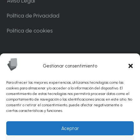
Aviso Legal
Política de Privacidad
Politica de cookies
Carrer Ponent, 82. Nave C7. Polígono
Industrial CAN MASCARO La Palma de
Gestionar consentimiento
Cervelló 08756 – Barcelona
Para ofrecer las mejores experiencias, utilizamos tecnologías como las
info@sunflexabrasivos.com
cookies para almacenar y/o acceder a la información del dispositivo. El
consentimiento de estas tecnologías nos permitirá procesar datos como el
comportamiento de navegación o las identificaciones únicas en este sitio. No
936 881 538
consentir o retirar el consentimiento, puede afectar negativamente a
ciertas características y funciones.
© Sunflex Abrasivos 2026 |
Diseño web por
Aceptar
PinkStone.
Posicionamiento SEO de páginas web