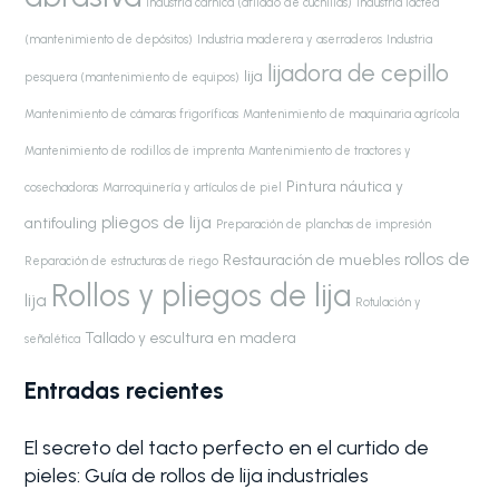
Industria cárnica (afilado de cuchillas)
Industria láctea
(mantenimiento de depósitos)
Industria maderera y aserraderos
Industria
lijadora de cepillo
lija
pesquera (mantenimiento de equipos)
Mantenimiento de cámaras frigoríficas
Mantenimiento de maquinaria agrícola
Mantenimiento de rodillos de imprenta
Mantenimiento de tractores y
Pintura náutica y
cosechadoras
Marroquinería y artículos de piel
pliegos de lija
antifouling
Preparación de planchas de impresión
rollos de
Restauración de muebles
Reparación de estructuras de riego
Rollos y pliegos de lija
lija
Rotulación y
Tallado y escultura en madera
señalética
Entradas recientes
El secreto del tacto perfecto en el curtido de
pieles: Guía de rollos de lija industriales