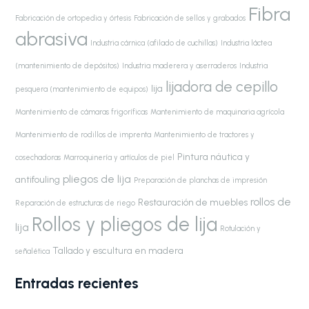
Fibra
Fabricación de ortopedia y órtesis
Fabricación de sellos y grabados
abrasiva
Industria cárnica (afilado de cuchillas)
Industria láctea
(mantenimiento de depósitos)
Industria maderera y aserraderos
Industria
lijadora de cepillo
lija
pesquera (mantenimiento de equipos)
Mantenimiento de cámaras frigoríficas
Mantenimiento de maquinaria agrícola
Mantenimiento de rodillos de imprenta
Mantenimiento de tractores y
Pintura náutica y
cosechadoras
Marroquinería y artículos de piel
pliegos de lija
antifouling
Preparación de planchas de impresión
rollos de
Restauración de muebles
Reparación de estructuras de riego
Rollos y pliegos de lija
lija
Rotulación y
Tallado y escultura en madera
señalética
Entradas recientes