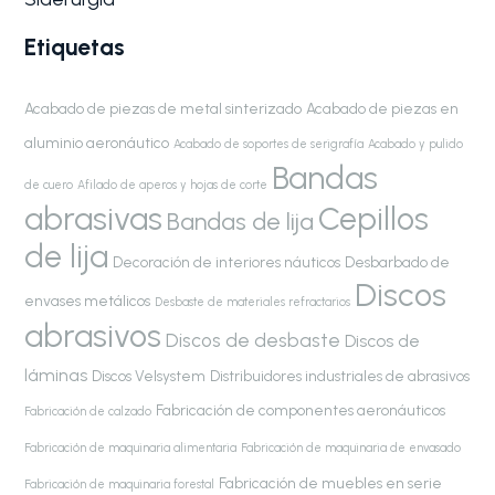
Etiquetas
Acabado de piezas de metal sinterizado
Acabado de piezas en
aluminio aeronáutico
Acabado de soportes de serigrafía
Acabado y pulido
Bandas
de cuero
Afilado de aperos y hojas de corte
abrasivas
Cepillos
Bandas de lija
de lija
Decoración de interiores náuticos
Desbarbado de
Discos
envases metálicos
Desbaste de materiales refractarios
abrasivos
Discos de desbaste
Discos de
láminas
Discos Velsystem
Distribuidores industriales de abrasivos
Fabricación de componentes aeronáuticos
Fabricación de calzado
Fabricación de maquinaria alimentaria
Fabricación de maquinaria de envasado
Fabricación de muebles en serie
Fabricación de maquinaria forestal