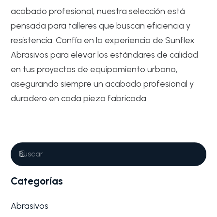
acabado profesional, nuestra selección está
pensada para talleres que buscan eficiencia y
resistencia. Confía en la experiencia de Sunflex
Abrasivos para elevar los estándares de calidad
en tus proyectos de equipamiento urbano,
asegurando siempre un acabado profesional y
duradero en cada pieza fabricada.
Abrasivos
Metal
Por qué son tan importantes los
Abrasivos para Fabricación de
contenedores y mobiliario de calle
Categorías
La industria metalúrgica y de mobiliario urbano exige
niveles de precisión y…
Abrasivos