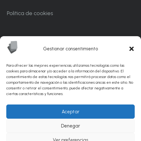
Politica de cookies
Carrer Ponent, 82. Nave C7. Polígono
Industrial CAN MASCARO La Palma de
Gestionar consentimiento
Cervelló 08756 – Barcelona
Para ofrecer las mejores experiencias, utilizamos tecnologías como las
info@sunflexabrasivos.com
cookies para almacenar y/o acceder a la información del dispositivo. El
consentimiento de estas tecnologías nos permitirá procesar datos como el
comportamiento de navegación o las identificaciones únicas en este sitio. No
936 881 538
consentir o retirar el consentimiento, puede afectar negativamente a
ciertas características y funciones.
© Sunflex Abrasivos 2026 |
Diseño web por
Aceptar
PinkStone.
Posicionamiento SEO de páginas web
Denegar
por Agencia PinkStone.
Ver preferencias