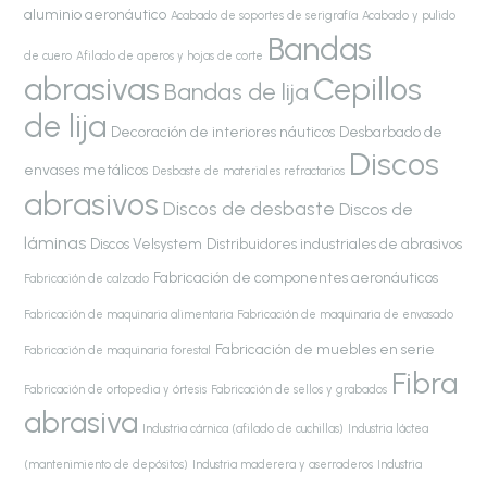
aluminio aeronáutico
Acabado de soportes de serigrafía
Acabado y pulido
Bandas
de cuero
Afilado de aperos y hojas de corte
abrasivas
Cepillos
Bandas de lija
de lija
Decoración de interiores náuticos
Desbarbado de
Discos
envases metálicos
Desbaste de materiales refractarios
abrasivos
Discos de desbaste
Discos de
láminas
Discos Velsystem
Distribuidores industriales de abrasivos
Fabricación de componentes aeronáuticos
Fabricación de calzado
Fabricación de maquinaria alimentaria
Fabricación de maquinaria de envasado
Fabricación de muebles en serie
Fabricación de maquinaria forestal
Fibra
Fabricación de ortopedia y órtesis
Fabricación de sellos y grabados
abrasiva
Industria cárnica (afilado de cuchillas)
Industria láctea
(mantenimiento de depósitos)
Industria maderera y aserraderos
Industria