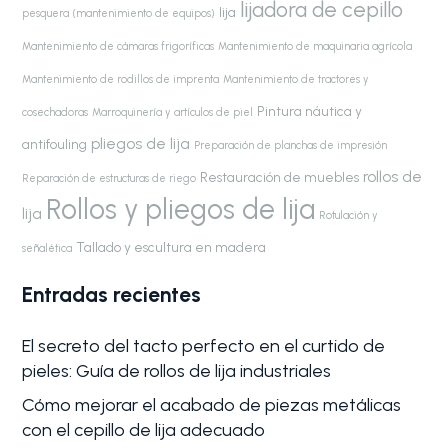
lijadora de cepillo
lija
pesquera (mantenimiento de equipos)
Mantenimiento de cámaras frigoríficas
Mantenimiento de maquinaria agrícola
Mantenimiento de rodillos de imprenta
Mantenimiento de tractores y
Pintura náutica y
cosechadoras
Marroquinería y artículos de piel
pliegos de lija
antifouling
Preparación de planchas de impresión
rollos de
Restauración de muebles
Reparación de estructuras de riego
Rollos y pliegos de lija
lija
Rotulación y
Tallado y escultura en madera
señalética
Entradas recientes
El secreto del tacto perfecto en el curtido de
pieles: Guía de rollos de lija industriales
Cómo mejorar el acabado de piezas metálicas
con el cepillo de lija adecuado