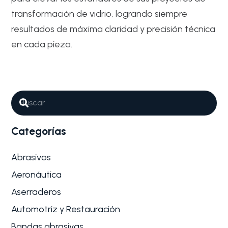
transformación de vidrio, logrando siempre
resultados de máxima claridad y precisión técnica
en cada pieza.
Abrasivos
Industrial y Mantenimiento General
Por qué son tan importantes los
Abrasivos para Corte y acabado
de vidrio plano
Categorías
En la industria del procesamiento de vidrio, la precisión
es fundamental. El…
Abrasivos
Aeronáutica
Aserraderos
Automotriz y Restauración
Bandas abrasivas