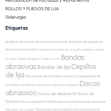
Restauración de Fachadas y Monumentos
ROLLOS Y PLIEGOS DE LIJA
Siderurgia
Etiquetas
Acabado de piezas de metal sinterizado
Acabado de piezas en
aluminio aeronáutico
Acabado de soportes de serigrafía
Acabado y pulido
Bandas
de cuero
Afilado de aperos y hojas de corte
abrasivas
Cepillos
Bandas de lija
de lija
Decoración de interiores náuticos
Desbarbado de
Discos
envases metálicos
Desbaste de materiales refractarios
abrasivos
Discos de desbaste
Discos de
láminas
Discos Velsystem
Distribuidores industriales de abrasivos
Fabricación de componentes aeronáuticos
Fabricación de calzado