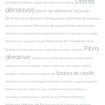
Discos
envases metálicos
Desbaste de materiales refractarios
abrasivos
Discos de desbaste
Discos de
láminas
Discos Velsystem
Distribuidores industriales de abrasivos
Fabricación de componentes aeronáuticos
Fabricación de calzado
Fabricación de maquinaria alimentaria
Fabricación de maquinaria de envasado
Fabricación de muebles en serie
Fabricación de maquinaria forestal
Fibra
Fabricación de ortopedia y órtesis
Fabricación de sellos y grabados
abrasiva
Industria cárnica (afilado de cuchillas)
Industria láctea
(mantenimiento de depósitos)
Industria maderera y aserraderos
Industria
lijadora de cepillo
lija
pesquera (mantenimiento de equipos)
Mantenimiento de cámaras frigoríficas
Mantenimiento de maquinaria agrícola
Mantenimiento de rodillos de imprenta
Mantenimiento de tractores y
Pintura náutica y
cosechadoras
Marroquinería y artículos de piel
pliegos de lija
antifouling
Preparación de planchas de impresión