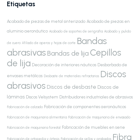
Etiquetas
Acabado de piezas de metal sinterizado
Acabado de piezas en
aluminio aeronáutico
Acabado de soportes de serigrafía
Acabado y pulido
Bandas
de cuero
Afilado de aperos y hojas de corte
abrasivas
Cepillos
Bandas de lija
de lija
Decoración de interiores náuticos
Desbarbado de
Discos
envases metálicos
Desbaste de materiales refractarios
abrasivos
Discos de desbaste
Discos de
láminas
Discos Velsystem
Distribuidores industriales de abrasivos
Fabricación de componentes aeronáuticos
Fabricación de calzado
Fabricación de maquinaria alimentaria
Fabricación de maquinaria de envasado
Fabricación de muebles en serie
Fabricación de maquinaria forestal
Fibra
Fabricación de ortopedia y órtesis
Fabricación de sellos y grabados