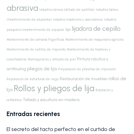
abrasiva
Industria cárnica (afilado de cuchillas)
Industria láctea
(mantenimiento de depósitos)
Industria maderera y aserraderos
Industria
lijadora de cepillo
lija
pesquera (mantenimiento de equipos)
Mantenimiento de cámaras frigoríficas
Mantenimiento de maquinaria agrícola
Mantenimiento de rodillos de imprenta
Mantenimiento de tractores y
Pintura náutica y
cosechadoras
Marroquinería y artículos de piel
pliegos de lija
antifouling
Preparación de planchas de impresión
rollos de
Restauración de muebles
Reparación de estructuras de riego
Rollos y pliegos de lija
lija
Rotulación y
Tallado y escultura en madera
señalética
Entradas recientes
El secreto del tacto perfecto en el curtido de