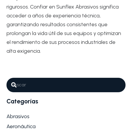
rigurosos. Confiar en Sunflex Abrasivos significa
acceder a años de experiencia técnica,
garantizando resultados consistentes que
prolongan la vida útil de sus equipos y optimizan
el rendimiento de sus procesos industriales de
alta exigencia.
Abrasivos
Industrial y Mantenimiento General
Por qué son tan importantes los
Abrasivos para Acabado de
superficies de reactores
Categorías
El mantenimiento de equipos industriales,
especialmente los reactores químicos y farmacéuticos,
exige…
Abrasivos
Aeronáutica