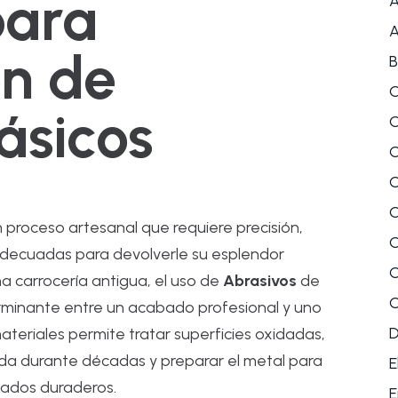
para
A
A
ón de
B
C
ásicos
C
C
C
C
n proceso artesanal que requiere precisión,
C
 adecuadas para devolverle su esplendor
C
a carrocería antigua, el uso de
Abrasivos
de
C
erminante entre un acabado profesional y uno
ateriales permite tratar superficies oxidadas,
ada durante décadas y preparar el metal para
E
tados duraderos.
E