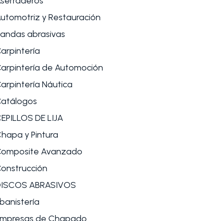
serraderos
utomotriz y Restauración
andas abrasivas
arpintería
arpintería de Automoción
arpintería Náutica
atálogos
EPILLOS DE LIJA
hapa y Pintura
omposite Avanzado
onstrucción
DISCOS ABRASIVOS
banistería
mpresas de Chapado