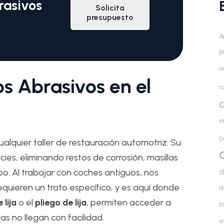
rasivos
Solicita
presupuesto
A
p
se
os Abrasivos en el
co
d
i
D
cualquier taller de restauración automotriz. Su
cies, eliminando restos de corrosión, masillas
d
o. Al trabajar con coches antiguos, nos
quieren un trato específico, y es aquí donde
d
 lija
o el
pliego de lija
, permiten acceder a
c
s no llegan con facilidad.
a