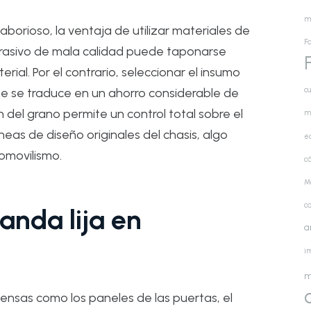
m
borioso, la ventaja de utilizar materiales de
Fa
abrasivo de mala calidad puede taponarse
al. Por el contrario, seleccionar el insumo
cu
ue se traduce en un ahorro considerable de
 del grano permite un control total sobre el
m
neas de diseño originales del chasis, algo
e
tomovilismo.
cá
M
c
Banda lija en
a
i
m
nsas como los paneles de las puertas, el