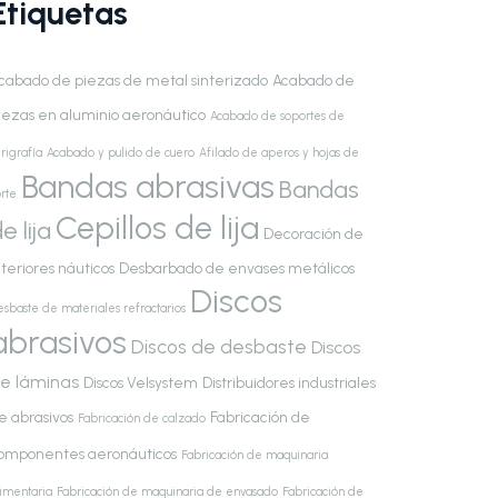
Etiquetas
cabado de piezas de metal sinterizado
Acabado de
iezas en aluminio aeronáutico
Acabado de soportes de
rigrafía
Acabado y pulido de cuero
Afilado de aperos y hojas de
Bandas abrasivas
Bandas
rte
Cepillos de lija
e lija
Decoración de
nteriores náuticos
Desbarbado de envases metálicos
Discos
esbaste de materiales refractarios
abrasivos
Discos de desbaste
Discos
e láminas
Discos Velsystem
Distribuidores industriales
e abrasivos
Fabricación de
Fabricación de calzado
omponentes aeronáuticos
Fabricación de maquinaria
limentaria
Fabricación de maquinaria de envasado
Fabricación de