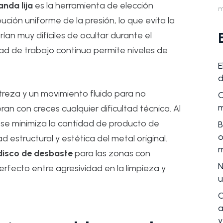
anda lija
es la herramienta de elección
m
bución uniforme de la presión, lo que evita la
an muy difíciles de ocultar durante el
ad de trabajo continuo permite niveles de
E
d
reza y un movimiento fluido para no
C
m
ran con creces cualquier dificultad técnica. Al
 se minimiza la cantidad de producto de
B
o
 estructural y estética del metal original.
m
disco de desbaste
para las zonas con
N
perfecto entre agresividad en la limpieza y
u
C
a
y