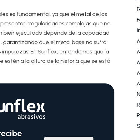
F
les es fundamental, ya que el metal de los
F
o presentar irregularidades complejas que no
I
ión bien ejecutado depende de la capacidad
o, garantizando que el metal base no sufra
M
as impurezas. En Sunflex, entendemos que la
 estén a la altura de la historia que se está
M
M
M
N
R
R
S
recibe