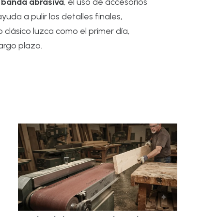
a
banda abrasiva
, el uso de accesorios
yuda a pulir los detalles finales,
clásico luzca como el primer día,
largo plazo.
Cep
aca
ma