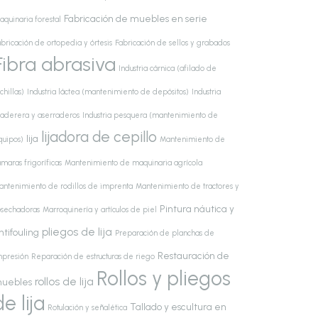
Fabricación de muebles en serie
aquinaria forestal
bricación de ortopedia y órtesis
Fabricación de sellos y grabados
Fibra abrasiva
Industria cárnica (afilado de
chillas)
Industria láctea (mantenimiento de depósitos)
Industria
aderera y aserraderos
Industria pesquera (mantenimiento de
lijadora de cepillo
lija
quipos)
Mantenimiento de
maras frigoríficas
Mantenimiento de maquinaria agrícola
antenimiento de rodillos de imprenta
Mantenimiento de tractores y
Pintura náutica y
osechadoras
Marroquinería y artículos de piel
pliegos de lija
ntifouling
Preparación de planchas de
Restauración de
mpresión
Reparación de estructuras de riego
Rollos y pliegos
rollos de lija
uebles
de lija
Tallado y escultura en
Rotulación y señalética