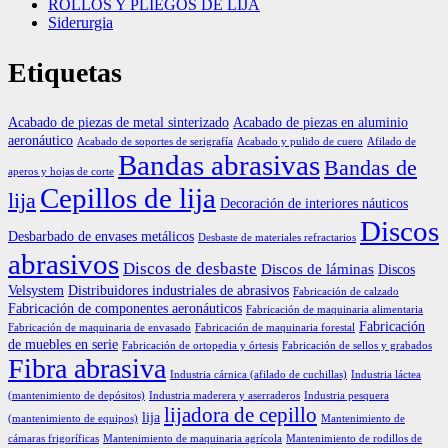
ROLLOS Y PLIEGOS DE LIJA
Siderurgia
Etiquetas
Acabado de piezas de metal sinterizado
Acabado de piezas en aluminio
aeronáutico
Acabado de soportes de serigrafía
Acabado y pulido de cuero
Afilado de
Bandas abrasivas
Bandas de
aperos y hojas de corte
Cepillos de lija
lija
Decoración de interiores náuticos
Discos
Desbarbado de envases metálicos
Desbaste de materiales refractarios
abrasivos
Discos de desbaste
Discos de láminas
Discos
Velsystem
Distribuidores industriales de abrasivos
Fabricación de calzado
Fabricación de componentes aeronáuticos
Fabricación de maquinaria alimentaria
Fabricación
Fabricación de maquinaria de envasado
Fabricación de maquinaria forestal
de muebles en serie
Fabricación de ortopedia y órtesis
Fabricación de sellos y grabados
Fibra abrasiva
Industria cárnica (afilado de cuchillas)
Industria láctea
(mantenimiento de depósitos)
Industria maderera y aserraderos
Industria pesquera
lijadora de cepillo
lija
(mantenimiento de equipos)
Mantenimiento de
cámaras frigoríficas
Mantenimiento de maquinaria agrícola
Mantenimiento de rodillos de