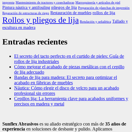
imprenta
Mantenimiento de tractores y cosechadoras
Marroquinería y artículos de piel
pliegos de lija
Pintura náutica y antifouling
Preparación de planchas de impresión
rollos de lija
Restauración de muebles
Reparación de estructuras de riego
Rollos y pliegos de lija
Tallado y
Rotulación y señalética
escultura en madera
Entradas recientes
El secreto del tacto perfecto en el curtido de pieles: Guía de
rollos de lija industriales
Cómo mejorar el acabado de piezas metálicas con el cepillo
de lija adecuado
Bandas de lija para madera: El secreto para optimizar el
acabado en fábricas de muebles
Náutica: Cómo elegir el disco de velcro para un acabado
profesional sin errores
Cepillos lija: La herramienta clave para acabados uniformes y
precisos en madera y metal
Sunflex Abrasivos
es su aliado estratégico con más de
35 años de
experiencia
en soluciones de desbaste y pulido. Aplicamos