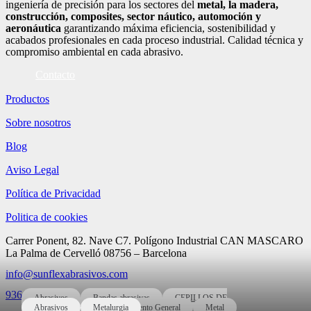
ingeniería de precisión para los sectores del
metal, la madera,
construcción, composites, sector náutico, automoción
y
aeronáutica
garantizando máxima eficiencia, sostenibilidad y
acabados profesionales en cada proceso industrial. Calidad técnica y
compromiso ambiental en cada abrasivo.
Contacto
Productos
Sobre nosotros
Blog
Aviso Legal
Política de Privacidad
Politica de cookies
Carrer Ponent, 82. Nave C7. Polígono Industrial CAN MASCARO
La Palma de Cervelló 08756 – Barcelona
info@sunflexabrasivos.com
936 881 538
Abrasivos
Bandas abrasivas
CEPILLOS DE
LIJA
Abrasivos
Industrial y Mantenimiento General
Metalurgia
Metal