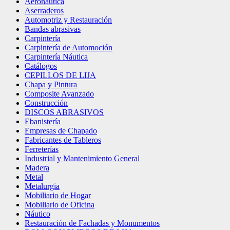
Aeronáutica
Aserraderos
Automotriz y Restauración
Bandas abrasivas
Carpintería
Carpintería de Automoción
Carpintería Náutica
Catálogos
CEPILLOS DE LIJA
Chapa y Pintura
Composite Avanzado
Construcción
DISCOS ABRASIVOS
Ebanistería
Empresas de Chapado
Fabricantes de Tableros
Ferreterías
Industrial y Mantenimiento General
Madera
Metal
Metalurgia
Mobiliario de Hogar
Mobiliario de Oficina
Náutico
Restauración de Fachadas y Monumentos