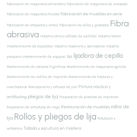
Fabricación de maquinaria alimentaria
Fabricación de maquinaria de envasado
Fabricación de muebles en serie
Fabricación de maquinaria forestal
Fibra
Fabricación de ortopedia y órtesis
Fabricación de sellos y grabados
abrasiva
Industria cárnica (afilado de cuchillas)
Industria láctea
(mantenimiento de depósitos)
Industria maderera y aserraderos
Industria
lijadora de cepillo
lija
pesquera (mantenimiento de equipos)
Mantenimiento de cámaras frigoríficas
Mantenimiento de maquinaria agrícola
Mantenimiento de rodillos de imprenta
Mantenimiento de tractores y
Pintura náutica y
cosechadoras
Marroquinería y artículos de piel
pliegos de lija
antifouling
Preparación de planchas de impresión
rollos de
Restauración de muebles
Reparación de estructuras de riego
Rollos y pliegos de lija
lija
Rotulación y
Tallado y escultura en madera
señalética