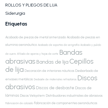
ROLLOS Y PLIEGOS DE LIJA
Siderurgia
Etiquetas
Acabado de piezas de metal sinterizado
Acabado de piezas en
aluminio aeronáutico
Acabado de soportes de serigrafía
Acabado y pulido
Bandas
de cuero
Afilado de aperos y hojas de corte
abrasivas
Cepillos
Bandas de lija
de lija
Decoración de interiores náuticos
Desbarbado de
Discos
envases metálicos
Desbaste de materiales refractarios
abrasivos
Discos de desbaste
Discos de
láminas
Discos Velsystem
Distribuidores industriales de abrasivos
Fabricación de componentes aeronáuticos
Fabricación de calzado