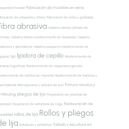
Fabricación de muebles en serie
aquinaria forestal
bricación de ortopedia y órtesis
Fabricación de sellos y grabados
Fibra abrasiva
Industria cárnica (afilado de
chillas)
Industria láctea (mantenimiento de depósitos)
Industria
aderera y aserraderos
Industria pesquera (mantenimiento de
lijadora de cepillo
lija
quipos)
Mantenimiento de
maras frigoríficas
Mantenimiento de maquinaria agrícola
antenimiento de rodillos de imprenta
Mantenimiento de tractores y
Pintura náutica y
osechadoras
Marroquinería y artículos de piel
pliegos de lija
ntifouling
Preparación de planchas de
Restauración de
mpresión
Reparación de estructuras de riego
Rollos y pliegos
rollos de lija
uebles
de lija
Tallado y escultura en
Rotulación y señalética