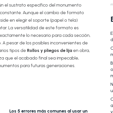
m
n el sustrato específico del monumento
 constante. Aunque el cambio de formato
eside en elegir el soporte (papel o tela)
tar. La versatilidad de este formato es
E
r exactamente lo necesario para cada sección,
d
o. A pesar de los posibles inconvenientes de
C
rios tipos de
Rollos y pliegos de lija
en obra,
m
za que el acabado final sea impecable,
B
onumentos para futuras generaciones.
o
m
N
u
C
a
Los 5 errores más comunes al usar un
Ven
y