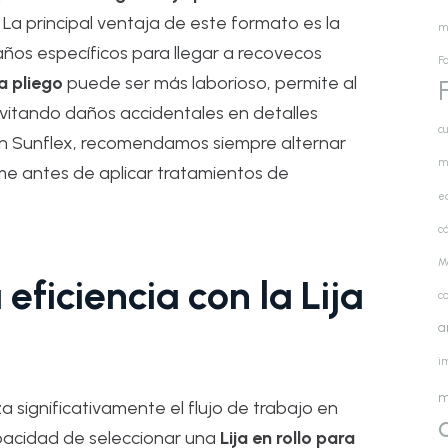
 La principal ventaja de este formato es la
m
ños específicos para llegar a recovecos
Fa
ja pliego
puede ser más laborioso, permite al
, evitando daños accidentales en detalles
cu
 En Sunflex, recomendamos siempre alternar
m
rme antes de aplicar tratamientos de
e
cá
M
ficiencia con la Lija
c
a
i
m
a significativamente el flujo de trabajo en
apacidad de seleccionar una
Lija en rollo para