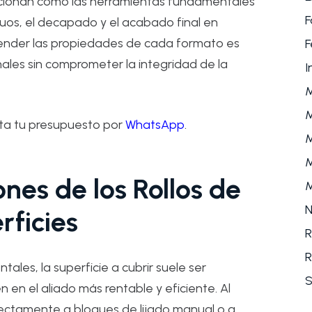
cionan como las herramientas fundamentales
F
guos, el decapado y el acabado final en
tender las propiedades de cada formato es
F
ales sin comprometer la integridad de la
I
M
ita tu presupuesto por
WhatsApp
.
M
M
nes de los Rollos de
M
N
rficies
R
R
es, la superficie a cubrir suele ser
S
n en el aliado más rentable y eficiente. Al
fectamente a bloques de lijado manual o a