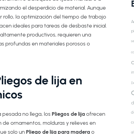
mizando el desperdicio de material. Aunque
or rollo, la optimización del tiempo de trabajo
A
acen ideales para tareas de desbaste inicial.
p
 altamente productivos, requieren una
se
cas profundas en materiales porosos o
co
d
i
liegos de lija en
D
nicos
d
d
 pesada no llega, los
Pliegos de lija
ofrecen
c
ón de ornamentos, molduras y relieves en
que solo un
Pliego de lija para madera
o
a