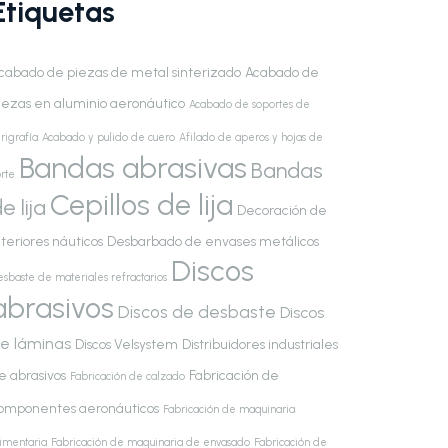
Etiquetas
cabado de piezas de metal sinterizado
Acabado de
iezas en aluminio aeronáutico
Acabado de soportes de
rigrafía
Acabado y pulido de cuero
Afilado de aperos y hojas de
Bandas abrasivas
Bandas
rte
Cepillos de lija
e lija
Decoración de
nteriores náuticos
Desbarbado de envases metálicos
Discos
esbaste de materiales refractarios
abrasivos
Discos de desbaste
Discos
e láminas
Discos Velsystem
Distribuidores industriales
e abrasivos
Fabricación de
Fabricación de calzado
omponentes aeronáuticos
Fabricación de maquinaria
limentaria
Fabricación de maquinaria de envasado
Fabricación de