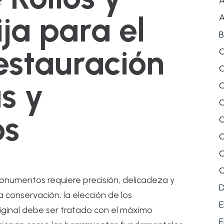
A
ija para el
A
B
estauración
C
C
s y
C
C
os
C
C
C
C
monumentos requiere precisión, delicadeza y
a conservación, la elección de los
E
riginal debe ser tratado con el máximo
E