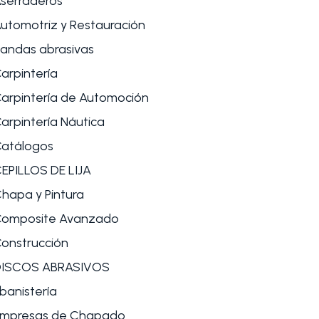
serraderos
utomotriz y Restauración
andas abrasivas
arpintería
arpintería de Automoción
arpintería Náutica
atálogos
EPILLOS DE LIJA
hapa y Pintura
omposite Avanzado
onstrucción
DISCOS ABRASIVOS
banistería
mpresas de Chapado