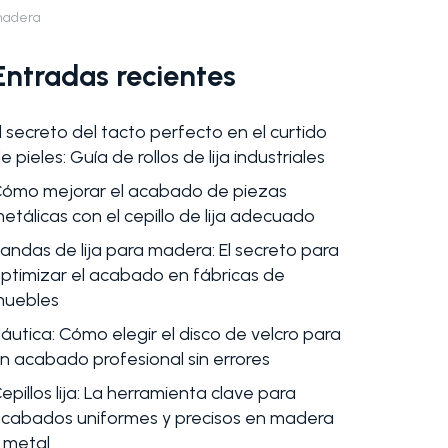
adera
Entradas recientes
l secreto del tacto perfecto en el curtido
e pieles: Guía de rollos de lija industriales
ómo mejorar el acabado de piezas
etálicas con el cepillo de lija adecuado
andas de lija para madera: El secreto para
ptimizar el acabado en fábricas de
uebles
áutica: Cómo elegir el disco de velcro para
n acabado profesional sin errores
epillos lija: La herramienta clave para
cabados uniformes y precisos en madera
tajas de utilizar lija con velcro en el
Optimiza t
 metal