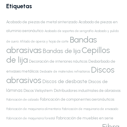
Etiquetas
Acabado de piezas de metal sinterizado
Acabado de piezas en
aluminio aeronáutico
Acabado de soportes de serigrafía
Acabado y pulido
Bandas
de cuero
Afilado de aperos y hojas de corte
abrasivas
Cepillos
Bandas de lija
de lija
Decoración de interiores náuticos
Desbarbado de
Discos
envases metálicos
Desbaste de materiales refractarios
abrasivos
Discos de desbaste
Discos de
láminas
Discos Velsystem
Distribuidores industriales de abrasivos
Fabricación de componentes aeronáuticos
Fabricación de calzado
Fabricación de maquinaria alimentaria
Fabricación de maquinaria de envasado
Fabricación de muebles en serie
Fabricación de maquinaria forestal
Fibra