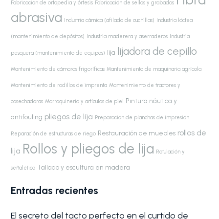
Fabricación de ortopedia y órtesis
Fabricación de sellos y grabados
abrasiva
Industria cárnica (afilado de cuchillas)
Industria láctea
(mantenimiento de depósitos)
Industria maderera y aserraderos
Industria
lijadora de cepillo
lija
pesquera (mantenimiento de equipos)
Mantenimiento de cámaras frigoríficas
Mantenimiento de maquinaria agrícola
Mantenimiento de rodillos de imprenta
Mantenimiento de tractores y
Pintura náutica y
cosechadoras
Marroquinería y artículos de piel
pliegos de lija
antifouling
Preparación de planchas de impresión
rollos de
Restauración de muebles
Reparación de estructuras de riego
Rollos y pliegos de lija
lija
Rotulación y
Tallado y escultura en madera
señalética
Entradas recientes
El secreto del tacto perfecto en el curtido de