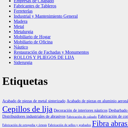
Empresas de Chapado
Fabricantes de Tableros
Ferreterías
Industrial y Mantenimiento General
Madera
Metal
Metalurgia
Mobiliario de Hogar
Mobiliario de Oficina
Náutico
Restauración de Fachadas y Monumentos
ROLLOS Y PLIEGOS DE LIJA
Siderurgia
Etiquetas
Acabado de piezas de metal sinterizado
Acabado de piezas en aluminio aeroná
Cepillos de lija
Decoración de interiores náuticos
Desbarbado 
Distribuidores industriales de abrasivos
Fabricación de co
Fabricación de calzado
Fibra abras
Fabricación de ortopedia y órtesis
Fabricación de sellos y grabados