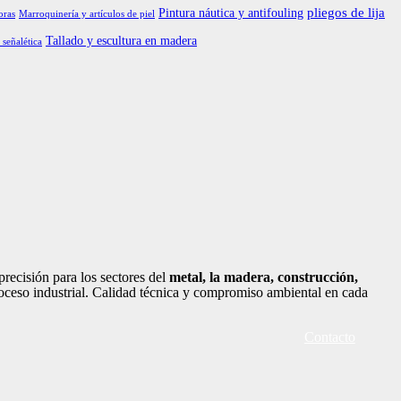
pliegos de lija
Pintura náutica y antifouling
oras
Marroquinería y artículos de piel
Tallado y escultura en madera
 señalética
recisión para los sectores del
metal, la madera, construcción,
oceso industrial. Calidad técnica y compromiso ambiental en cada
Contacto