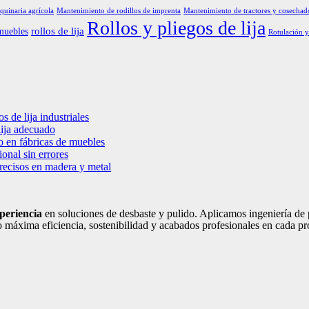
uinaria agrícola
Mantenimiento de rodillos de imprenta
Mantenimiento de tractores y cosechad
Rollos y pliegos de lija
rollos de lija
muebles
Rotulación y
s de lija industriales
lija adecuado
o en fábricas de muebles
onal sin errores
precisos en madera y metal
periencia
en soluciones de desbaste y pulido. Aplicamos ingeniería de p
 máxima eficiencia, sostenibilidad y acabados profesionales en cada pr