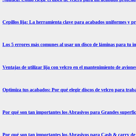
Cepillos lija: La herramienta clave para acabados uniformes y p
Los 5 errores más comunes al usar un disco de láminas para tu in
Ventajas de utilizar lija con velcro en el mantenimiento de avione
Optimiza tus acabados: Por qué elegir discos de velcro para traba
Por qué son tan importantes los Abrasivos para Grandes superfici
Por qué son tan importantes los Abrasivos para Cash & carry de 