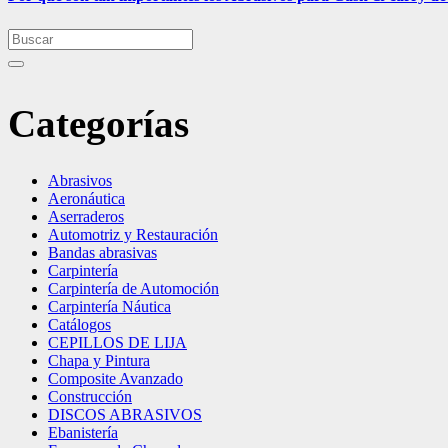
Categorías
Abrasivos
Aeronáutica
Aserraderos
Automotriz y Restauración
Bandas abrasivas
Carpintería
Carpintería de Automoción
Carpintería Náutica
Catálogos
CEPILLOS DE LIJA
Chapa y Pintura
Composite Avanzado
Construcción
DISCOS ABRASIVOS
Ebanistería