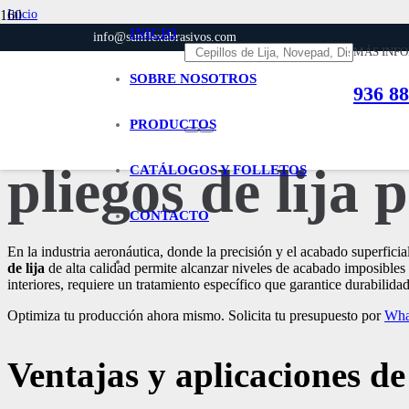
Inicio
Aeronáutica
INICIO
info@sunflexabrasivos.com
Todo lo que necesitas saber sobre Rollos y pliegos de lija para el sector de Ae
MÁS INF
SOBRE NOSOTROS
936 88
Todo lo que nec
PRODUCTOS
pliegos de lija 
CATÁLOGOS Y FOLLETOS
CONTACTO
En la industria aeronáutica, donde la precisión y el acabado superfici
de lija
de alta calidad permite alcanzar niveles de acabado imposible
interiores, requiere un tratamiento específico que garantice durabili
Optimiza tu producción ahora mismo. Solicita tu presupuesto por
Wha
Ventajas y aplicaciones de 