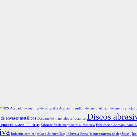
utico
Acabado de soportes de serigrafía
Acabado y pulido de cuero
Afilado de aperos y hojas 
Discos abrasi
de envases metálicos
Desbaste de materiales refractarios
mponentes aeronáuticos
Fabricación de maquinaria alimentaria
Fabricación de maquinaria d
iva
Industria cárnica (afilado de cuchillas)
Industria láctea (mantenimiento de depósitos)
Ind