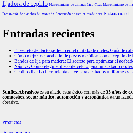
lijadora de cepillo
Mantenimiento de cámaras frigoríficas
Mantenimiento de maq
Restauración de 
Preparación de planchas de impresión
Reparación de estructuras de riego
Entradas recientes
El secreto del tacto perfecto en el curtido de pieles: Guía de rollo
Cómo mejorar el acabado de piezas metálicas con el cepillo de 
Bandas de lija para madera: El secreto para optimizar el acabad
Náutica: Cómo elegir el disco de velcro para un acabado profesi
Cepillos lija: La herramienta clave para acabados uniformes y 
Sunflex Abrasivos
es su aliado estratégico con más de
35 años de ex
composites, sector náutico, automoción
y aeronáutica
garantizando
abrasivo.
Productos
Sobre nosotros