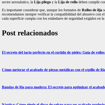
sector aeronáutico, la
Lija pliego
y la
Lija de rollo
deben cumplir con 
Es importante considerar que, aunque los formatos de
Rollos de lija
s
recomendamos siempre verificar la compatibilidad del abrasivo con el 
cada superficie cumpla con los estándares de seguridad exigidos en l
Post relacionados
El secreto del tacto perfecto en el curtido de pieles: Guía de rollos 
Cómo mejorar el acabado de piezas metálicas con el cepillo de li
Bandas de lija para madera: El secreto para optimizar el acabad
Náutica: Cómo elegir el disco de velcro para un acabado profesio