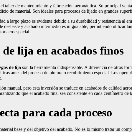
el taller de mantenimiento y fabricación aeronáutica. Su principal venta
dicio de material. Son ideales para procesos de lijado en grandes superf
bilidad a largo plazo es evidente debido a su durabilidad y resistencia 
 de desbaste y acabado intermedio es inigualable, permitiendo utilizar ta
tor aeroespacial.
 de lija en acabados finos
egos de lija
son la herramienta indispensable. A diferencia de otros for
ticas antes del proceso de pintura o recubrimiento especial. Los operari
e.
n manual, pero esta inversión se traduce en acabados de calidad aeronáu
rantizando que el acabado final sea consistente en cada centímetro de l
rrecta para cada proceso
aterial base y del objetivo del acabado. No es lo mismo tratar un com