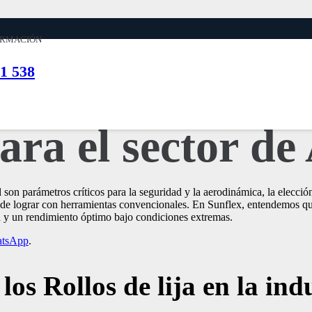
ronáutica
ORMACIÓN
1 538
esitas saber sob
para el sector d
al son parámetros críticos para la seguridad y la aerodinámica, la elecc
s de lograr con herramientas convencionales. En Sunflex, entendemos qu
dad y un rendimiento óptimo bajo condiciones extremas.
tsApp
.
los Rollos de lija en la ind