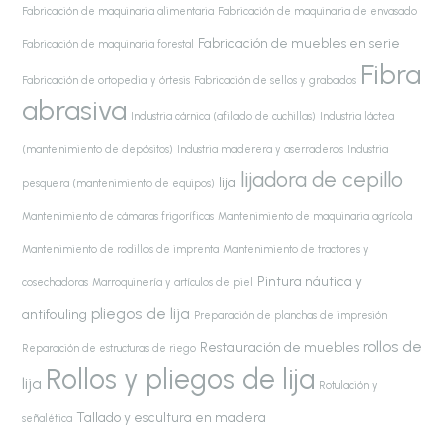
Fabricación de maquinaria alimentaria
Fabricación de maquinaria de envasado
Fabricación de muebles en serie
Fabricación de maquinaria forestal
Fibra
Fabricación de ortopedia y órtesis
Fabricación de sellos y grabados
abrasiva
Industria cárnica (afilado de cuchillas)
Industria láctea
(mantenimiento de depósitos)
Industria maderera y aserraderos
Industria
lijadora de cepillo
lija
pesquera (mantenimiento de equipos)
Mantenimiento de cámaras frigoríficas
Mantenimiento de maquinaria agrícola
Mantenimiento de rodillos de imprenta
Mantenimiento de tractores y
Pintura náutica y
cosechadoras
Marroquinería y artículos de piel
pliegos de lija
antifouling
Preparación de planchas de impresión
rollos de
Restauración de muebles
Reparación de estructuras de riego
Rollos y pliegos de lija
lija
Rotulación y
Tallado y escultura en madera
señalética