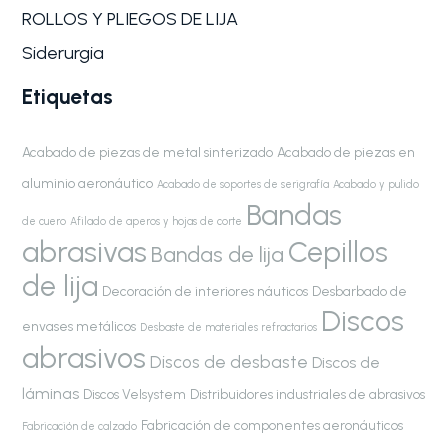
ROLLOS Y PLIEGOS DE LIJA
Siderurgia
Etiquetas
Acabado de piezas de metal sinterizado
Acabado de piezas en
aluminio aeronáutico
Acabado de soportes de serigrafía
Acabado y pulido
Bandas
de cuero
Afilado de aperos y hojas de corte
abrasivas
Cepillos
Bandas de lija
de lija
Decoración de interiores náuticos
Desbarbado de
Discos
envases metálicos
Desbaste de materiales refractarios
abrasivos
Discos de desbaste
Discos de
láminas
Discos Velsystem
Distribuidores industriales de abrasivos
Fabricación de componentes aeronáuticos
Fabricación de calzado