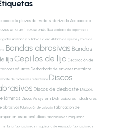
Etiquetas
cabado de piezas de metal sinterizado
Acabado de
iezas en aluminio aeronáutico
Acabado de soportes de
rigrafía
Acabado y pulido de cuero
Afilado de aperos y hojas de
Bandas abrasivas
Bandas
rte
Cepillos de lija
e lija
Decoración de
nteriores náuticos
Desbarbado de envases metálicos
Discos
esbaste de materiales refractarios
abrasivos
Discos de desbaste
Discos
e láminas
Discos Velsystem
Distribuidores industriales
e abrasivos
Fabricación de
Fabricación de calzado
omponentes aeronáuticos
Fabricación de maquinaria
limentaria
Fabricación de maquinaria de envasado
Fabricación de