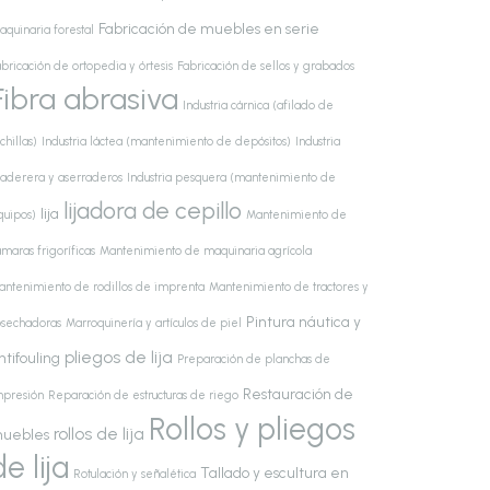
Fabricación de muebles en serie
aquinaria forestal
bricación de ortopedia y órtesis
Fabricación de sellos y grabados
Fibra abrasiva
Industria cárnica (afilado de
chillas)
Industria láctea (mantenimiento de depósitos)
Industria
aderera y aserraderos
Industria pesquera (mantenimiento de
lijadora de cepillo
lija
quipos)
Mantenimiento de
maras frigoríficas
Mantenimiento de maquinaria agrícola
antenimiento de rodillos de imprenta
Mantenimiento de tractores y
Pintura náutica y
osechadoras
Marroquinería y artículos de piel
pliegos de lija
ntifouling
Preparación de planchas de
Restauración de
mpresión
Reparación de estructuras de riego
Rollos y pliegos
rollos de lija
uebles
de lija
Tallado y escultura en
Rotulación y señalética