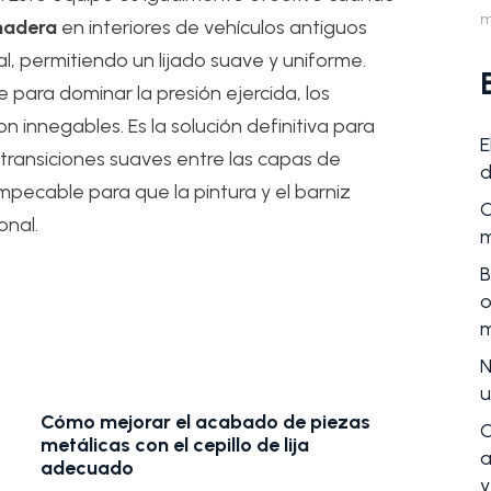
m
 madera
en interiores de vehículos antiguos
, permitiendo un lijado suave y uniforme.
para dominar la presión ejercida, los
 innegables. Es la solución definitiva para
E
transiciones suaves entre las capas de
d
pecable para que la pintura y el barniz
C
onal.
m
B
o
m
N
u
Cómo mejorar el acabado de piezas
C
metálicas con el cepillo de lija
a
adecuado
y