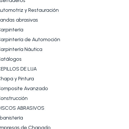
serraderos
utomotriz y Restauración
andas abrasivas
arpintería
arpintería de Automoción
arpintería Náutica
atálogos
EPILLOS DE LIJA
hapa y Pintura
omposite Avanzado
onstrucción
DISCOS ABRASIVOS
banistería
mpresas de Chapado