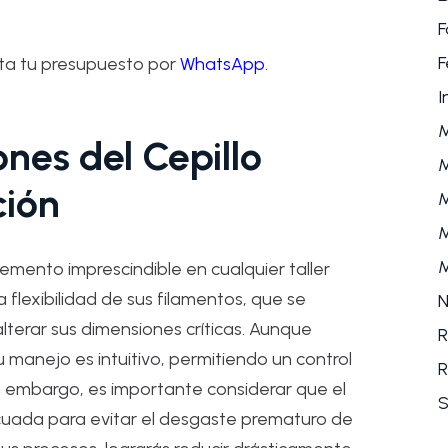
F
F
ita tu presupuesto por
WhatsApp
.
I
ones del Cepillo
M
ción
M
M
M
emento imprescindible en cualquier taller
a flexibilidad de sus filamentos, que se
N
lterar sus dimensiones críticas. Aunque
R
manejo es intuitivo, permitiendo un control
R
in embargo, es importante considerar que el
S
cuada para evitar el desgaste prematuro de