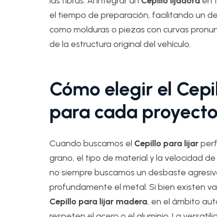
las fibras. Al integrar un
Cepillo lijadora
en t
el tiempo de preparación, facilitando un de
como molduras o piezas con curvas pronun
de la estructura original del vehículo.
Cómo elegir el Cepil
para cada proyect
Cuando buscamos el
Cepillo para lijar
perf
grano, el tipo de material y la velocidad de 
no siempre buscamos un desbaste agresivo;
profundamente el metal. Si bien existen v
Cepillo para lijar madera
, en el ámbito a
respeten el acero o el aluminio. La versat