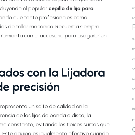
ncluyendo el popular
cepillo de lija para
m
tiendo que tanto profesionales como
Fa
dos de taller mecánico. Recuerda siempre
erramienta con el accesorio para asegurar un
cu
m
e
ados con la Lijadora
cá
M
de precisión
c
a
representa un salto de calidad en la
i
encia de las lijas de banda o disco, la
m
rma constante, evitando los típicos surcos que
. Este equipo es igualmente efectivo cuando