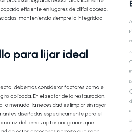
us procesos, lograrás reducir drásticamente
capado eficiente en lugares de difícil acceso,
ciadas, manteniendo siempre la integridad
A
p
se
lo para lijar ideal
co
d
o
i
D
ecto, debemos considerar factores como el
giro aplicada. En el sector de la restauración,
d
 a menudo, la necesidad es limpiar sin rayar
d
ariantes diseñadas específicamente para el
c
utomotriz debemos optar por granos que
ilidad de estos accesorios permite que sean
a