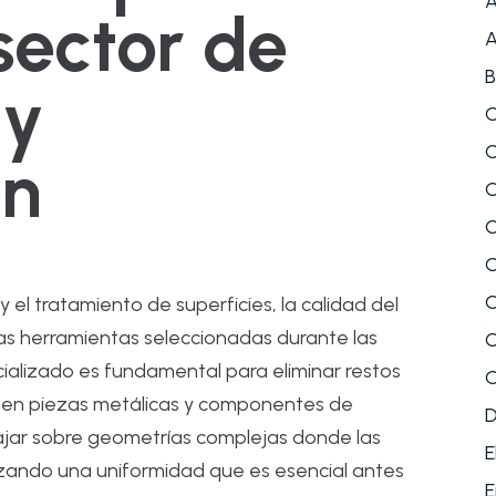
A
 sector de
A
B
 y
C
C
ón
C
C
C
C
 el tratamiento de superficies, la calidad del
s herramientas seleccionadas durante las
C
ializado es fundamental para eliminar restos
C
es en piezas metálicas y componentes de
bajar sobre geometrías complejas donde las
E
tizando una uniformidad que es esencial antes
E