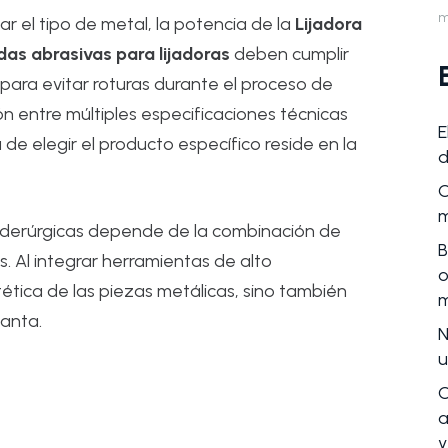
m
r el tipo de metal, la potencia de la
Lijadora
as abrasivas para lijadoras
deben cumplir
para evitar roturas durante el proceso de
ión entre múltiples especificaciones técnicas
E
a de elegir el producto específico reside en la
d
C
m
 siderúrgicas depende de la combinación de
B
. Al integrar herramientas de alto
o
ética de las piezas metálicas, sino también
m
lanta.
N
u
C
a
y