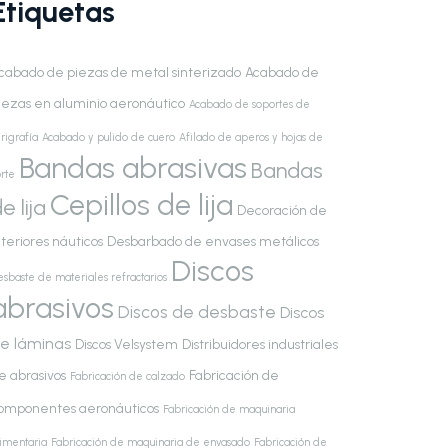
Etiquetas
cabado de piezas de metal sinterizado
Acabado de
iezas en aluminio aeronáutico
Acabado de soportes de
rigrafía
Acabado y pulido de cuero
Afilado de aperos y hojas de
Bandas abrasivas
Bandas
rte
Cepillos de lija
e lija
Decoración de
nteriores náuticos
Desbarbado de envases metálicos
Discos
esbaste de materiales refractarios
abrasivos
Discos de desbaste
Discos
e láminas
Discos Velsystem
Distribuidores industriales
e abrasivos
Fabricación de
Fabricación de calzado
omponentes aeronáuticos
Fabricación de maquinaria
limentaria
Fabricación de maquinaria de envasado
Fabricación de