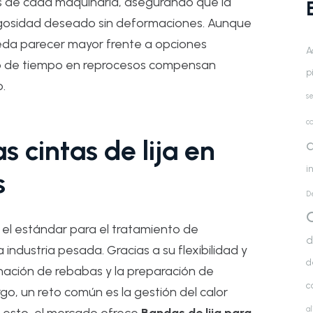
os de cada maquinaria, asegurando que la
rugosidad deseado sin deformaciones. Aunque
pueda parecer mayor frente a opciones
A
orro de tiempo en reprocesos compensan
p
.
se
co
s cintas de lija en
d
i
s
D
el estándar para el tratamiento de
d
a industria pesada. Gracias a su flexibilidad y
d
inación de rebabas y la preparación de
c
o, un reto común es la gestión del calor
a