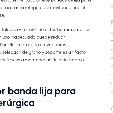
ar esto, el mercado ofrece
Bandas de lija para
facilitan la refrigeración, evitando que el
m
te.
Fa
stalación y tensión de estas herramientas es
cu
Un uso inadecuado puede reducir
m
 Por ello, contar con proveedores
e
 selección de grano y soporte es un factor
cá
derúrgicas a mantener un flujo de trabajo
M
c
a
r banda lija para
i
erúrgica
m