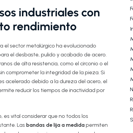
F
os industriales con
F
lto rendimiento
I
a el sector metalúrgico ha evolucionado
M
para el desbaste, pulido y acabado de acero.
M
nos de alta resistencia, como el circonio o el
M
in comprometer la integridad de la pieza. Si
M
es acelerado debido a la dureza del acero, el
N
rmite reducir los tiempos de inactividad por
R
R
es vital considerar que no todos los
S
stante. Las
bandas de lija a medida
permiten