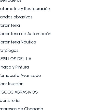
serraderos
utomotriz y Restauración
andas abrasivas
arpintería
arpintería de Automoción
arpintería Náutica
atálogos
EPILLOS DE LIJA
hapa y Pintura
omposite Avanzado
onstrucción
DISCOS ABRASIVOS
banistería
mpresas de Chapado