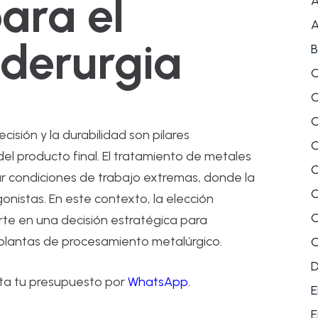
ara el
A
A
iderurgia
B
C
C
C
cisión y la durabilidad son pilares
C
el producto final. El tratamiento de metales
C
r condiciones de trabajo extremas, donde la
C
gonistas. En este contexto, la elección
C
rte en una decisión estratégica para
y plantas de procesamiento metalúrgico.
C
ita tu presupuesto por
WhatsApp
.
E
E