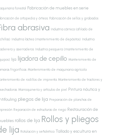
Fabricación de muebles en serie
aquinaria forestal
bricación de ortopedia y órtesis
Fabricación de sellos y grabados
Fibra abrasiva
Industria cárnica (afilado de
chillas)
Industria láctea (mantenimiento de depósitos)
Industria
aderera y aserraderos
Industria pesquera (mantenimiento de
lijadora de cepillo
lija
quipos)
Mantenimiento de
maras frigoríficas
Mantenimiento de maquinaria agrícola
antenimiento de rodillos de imprenta
Mantenimiento de tractores y
Pintura náutica y
osechadoras
Marroquinería y artículos de piel
pliegos de lija
ntifouling
Preparación de planchas de
Restauración de
mpresión
Reparación de estructuras de riego
Rollos y pliegos
rollos de lija
uebles
de lija
Tallado y escultura en
Rotulación y señalética