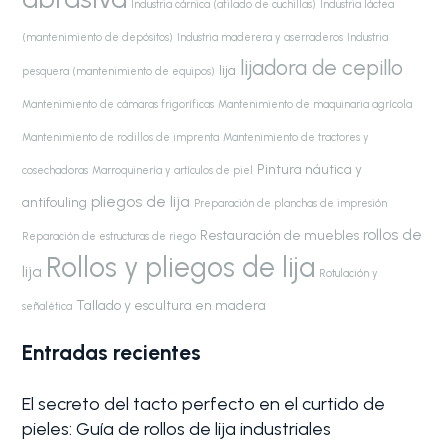
Industria cárnica (afilado de cuchillas)
Industria láctea
(mantenimiento de depósitos)
Industria maderera y aserraderos
Industria
lijadora de cepillo
lija
pesquera (mantenimiento de equipos)
Mantenimiento de cámaras frigoríficas
Mantenimiento de maquinaria agrícola
Mantenimiento de rodillos de imprenta
Mantenimiento de tractores y
Pintura náutica y
cosechadoras
Marroquinería y artículos de piel
pliegos de lija
antifouling
Preparación de planchas de impresión
rollos de
Restauración de muebles
Reparación de estructuras de riego
Rollos y pliegos de lija
lija
Rotulación y
Tallado y escultura en madera
señalética
Entradas recientes
El secreto del tacto perfecto en el curtido de
pieles: Guía de rollos de lija industriales