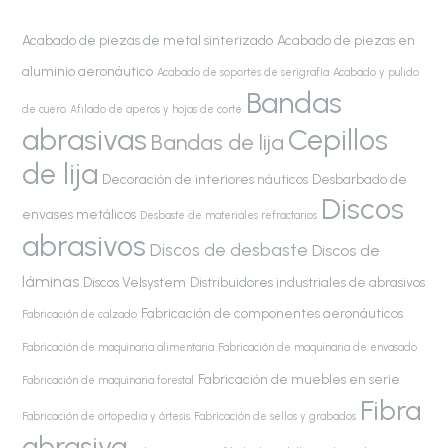
Acabado de piezas de metal sinterizado
Acabado de piezas en
aluminio aeronáutico
Acabado de soportes de serigrafía
Acabado y pulido
Bandas
de cuero
Afilado de aperos y hojas de corte
abrasivas
Cepillos
Bandas de lija
de lija
Decoración de interiores náuticos
Desbarbado de
Discos
envases metálicos
Desbaste de materiales refractarios
abrasivos
Discos de desbaste
Discos de
láminas
Discos Velsystem
Distribuidores industriales de abrasivos
Fabricación de componentes aeronáuticos
Fabricación de calzado
Fabricación de maquinaria alimentaria
Fabricación de maquinaria de envasado
Fabricación de muebles en serie
Fabricación de maquinaria forestal
Fibra
Fabricación de ortopedia y órtesis
Fabricación de sellos y grabados
abrasiva