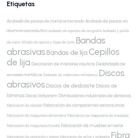
Etiquetas
Acabado de piezas de metal sinterizado
Acabado de piezas en
aluminio aeronáutico
Acabado de soportes de serigrafía
Acabado y pulido
Bandas
de cuero
Afilado de aperos y hojas de corte
abrasivas
Cepillos
Bandas de lija
de lija
Decoración de interiores náuticos
Desbarbado de
Discos
envases metálicos
Desbaste de materiales refractarios
abrasivos
Discos de desbaste
Discos de
láminas
Discos Velsystem
Distribuidores industriales de abrasivos
Fabricación de componentes aeronáuticos
Fabricación de calzado
Fabricación de maquinaria alimentaria
Fabricación de maquinaria de envasado
Fabricación de muebles en serie
Fabricación de maquinaria forestal
Fibra
Fabricación de ortopedia y órtesis
Fabricación de sellos y grabados