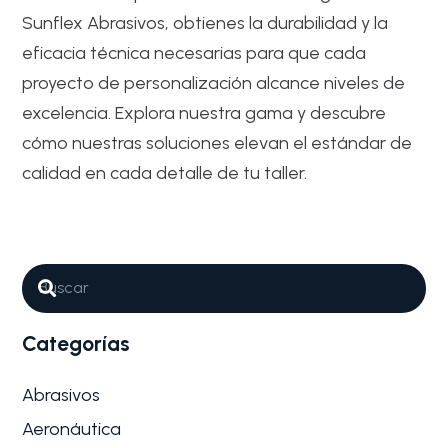
Sunflex Abrasivos, obtienes la durabilidad y la
eficacia técnica necesarias para que cada
proyecto de personalización alcance niveles de
excelencia. Explora nuestra gama y descubre
cómo nuestras soluciones elevan el estándar de
calidad en cada detalle de tu taller.
Abrasivos
Automotriz y Restauración
Por qué son tan importantes los
Abrasivos para Tuning y
personalización de vehículos
Categorías
La personalización de vehículos es un arte que
combina precisión técnica y…
Abrasivos
Aeronáutica