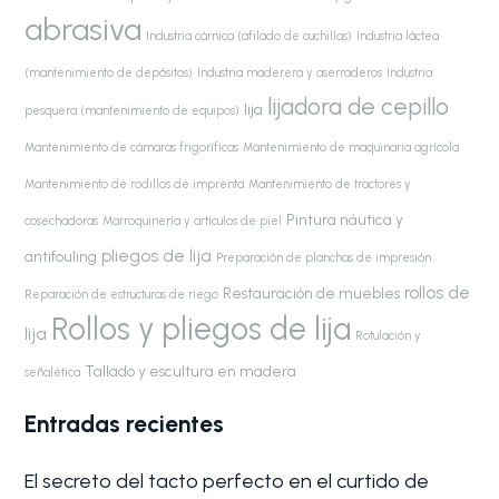
abrasiva
Industria cárnica (afilado de cuchillas)
Industria láctea
(mantenimiento de depósitos)
Industria maderera y aserraderos
Industria
lijadora de cepillo
lija
pesquera (mantenimiento de equipos)
Mantenimiento de cámaras frigoríficas
Mantenimiento de maquinaria agrícola
Mantenimiento de rodillos de imprenta
Mantenimiento de tractores y
Pintura náutica y
cosechadoras
Marroquinería y artículos de piel
pliegos de lija
antifouling
Preparación de planchas de impresión
rollos de
Restauración de muebles
Reparación de estructuras de riego
Rollos y pliegos de lija
lija
Rotulación y
Tallado y escultura en madera
señalética
Entradas recientes
El secreto del tacto perfecto en el curtido de