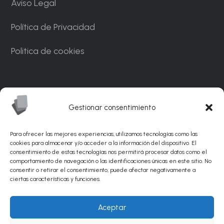
Aviso Legal
Política de Privacidad
Politica de cookies
Carrer Ponent, 82. Nave C7. Polígono
Industrial CAN MASCARO La Palma de
Gestionar consentimiento
Cervelló 08756 – Barcelona
Para ofrecer las mejores experiencias, utilizamos tecnologías como las
info@sunflexabrasivos.com
cookies para almacenar y/o acceder a la información del dispositivo. El
consentimiento de estas tecnologías nos permitirá procesar datos como el
comportamiento de navegación o las identificaciones únicas en este sitio. No
936 881 538
consentir o retirar el consentimiento, puede afectar negativamente a
ciertas características y funciones.
© Sunflex Abrasivos 2026 |
Diseño web por
Aceptar
PinkStone.
Posicionamiento SEO de páginas web