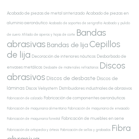
Acabado de piezas de metal sinterizado
Acabado de piezas en
aluminio aeronáutico
Acabado de soportes de serigrafía
Acabado y pulido
Bandas
de cuero
Afilado de aperos y hojas de corte
abrasivas
Cepillos
Bandas de lija
de lija
Decoración de interiores náuticos
Desbarbado de
Discos
envases metálicos
Desbaste de materiales refractarios
abrasivos
Discos de desbaste
Discos de
láminas
Discos Velsystem
Distribuidores industriales de abrasivos
Fabricación de componentes aeronáuticos
Fabricación de calzado
Fabricación de maquinaria alimentaria
Fabricación de maquinaria de envasado
Fabricación de muebles en serie
Fabricación de maquinaria forestal
Fibra
Fabricación de ortopedia y órtesis
Fabricación de sellos y grabados