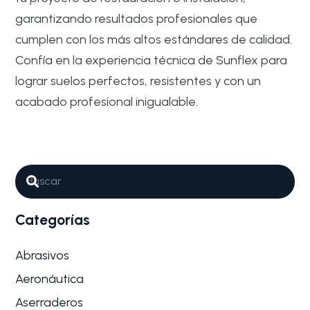
garantizando resultados profesionales que
cumplen con los más altos estándares de calidad.
Confía en la experiencia técnica de Sunflex para
lograr suelos perfectos, resistentes y con un
acabado profesional inigualable.
Abrasivos
Madera
Por qué son tan importantes los
Abrasivos para Parqué y tarima
flotante
Categorías
La restauración y el mantenimiento de suelos de
madera son tareas que…
Abrasivos
Aeronáutica
Aserraderos