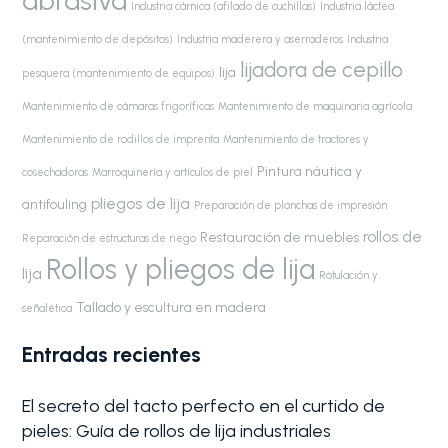
abrasiva
Industria cárnica (afilado de cuchillas)
Industria láctea
(mantenimiento de depósitos)
Industria maderera y aserraderos
Industria
lijadora de cepillo
lija
pesquera (mantenimiento de equipos)
Mantenimiento de cámaras frigoríficas
Mantenimiento de maquinaria agrícola
Mantenimiento de rodillos de imprenta
Mantenimiento de tractores y
Pintura náutica y
cosechadoras
Marroquinería y artículos de piel
pliegos de lija
antifouling
Preparación de planchas de impresión
rollos de
Restauración de muebles
Reparación de estructuras de riego
Rollos y pliegos de lija
lija
Rotulación y
Tallado y escultura en madera
señalética
Entradas recientes
El secreto del tacto perfecto en el curtido de
pieles: Guía de rollos de lija industriales