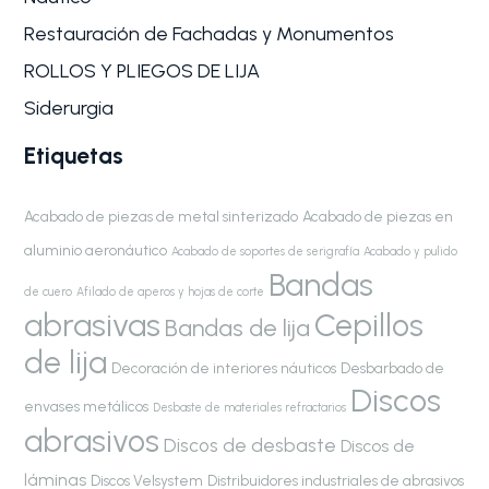
Restauración de Fachadas y Monumentos
ROLLOS Y PLIEGOS DE LIJA
Siderurgia
Etiquetas
Acabado de piezas de metal sinterizado
Acabado de piezas en
aluminio aeronáutico
Acabado de soportes de serigrafía
Acabado y pulido
Bandas
de cuero
Afilado de aperos y hojas de corte
abrasivas
Cepillos
Bandas de lija
de lija
Decoración de interiores náuticos
Desbarbado de
Discos
envases metálicos
Desbaste de materiales refractarios
abrasivos
Discos de desbaste
Discos de
láminas
Discos Velsystem
Distribuidores industriales de abrasivos