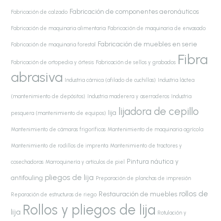
Fabricación de componentes aeronáuticos
Fabricación de calzado
Fabricación de maquinaria alimentaria
Fabricación de maquinaria de envasado
Fabricación de muebles en serie
Fabricación de maquinaria forestal
Fibra
Fabricación de ortopedia y órtesis
Fabricación de sellos y grabados
abrasiva
Industria cárnica (afilado de cuchillas)
Industria láctea
(mantenimiento de depósitos)
Industria maderera y aserraderos
Industria
lijadora de cepillo
lija
pesquera (mantenimiento de equipos)
Mantenimiento de cámaras frigoríficas
Mantenimiento de maquinaria agrícola
Mantenimiento de rodillos de imprenta
Mantenimiento de tractores y
Pintura náutica y
cosechadoras
Marroquinería y artículos de piel
pliegos de lija
antifouling
Preparación de planchas de impresión
rollos de
Restauración de muebles
Reparación de estructuras de riego
Rollos y pliegos de lija
lija
Rotulación y