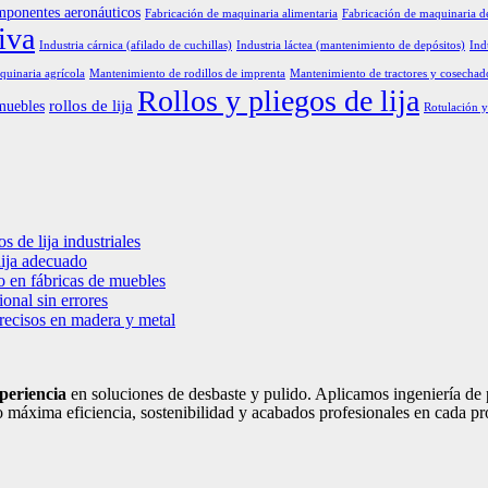
mponentes aeronáuticos
Fabricación de maquinaria alimentaria
Fabricación de maquinaria d
iva
Industria cárnica (afilado de cuchillas)
Industria láctea (mantenimiento de depósitos)
Ind
uinaria agrícola
Mantenimiento de rodillos de imprenta
Mantenimiento de tractores y cosechad
Rollos y pliegos de lija
rollos de lija
muebles
Rotulación y
s de lija industriales
lija adecuado
o en fábricas de muebles
onal sin errores
precisos en madera y metal
periencia
en soluciones de desbaste y pulido. Aplicamos ingeniería de p
 máxima eficiencia, sostenibilidad y acabados profesionales en cada pr