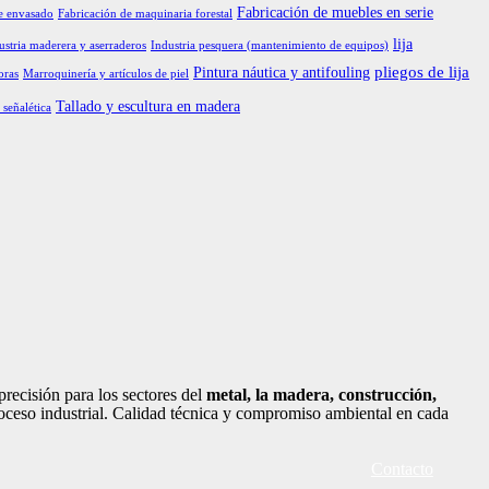
Fabricación de muebles en serie
e envasado
Fabricación de maquinaria forestal
lija
ustria maderera y aserraderos
Industria pesquera (mantenimiento de equipos)
pliegos de lija
Pintura náutica y antifouling
oras
Marroquinería y artículos de piel
Tallado y escultura en madera
 señalética
recisión para los sectores del
metal, la madera, construcción,
oceso industrial. Calidad técnica y compromiso ambiental en cada
Contacto