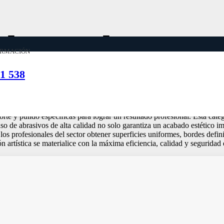
decorados y esc
ORMACIÓN
1 538
sión técnica y versatilidad excepcional. En Sunflex Abrasivos, compren
orte y pulido específicas para lograr un resultado profesional. Esta cate
 uso de abrasivos de alta calidad no solo garantiza un acabado estético
los profesionales del sector obtener superficies uniformes, bordes defi
 artística se materialice con la máxima eficiencia, calidad y seguridad