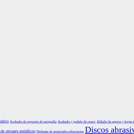
utico
Acabado de soportes de serigrafía
Acabado y pulido de cuero
Afilado de aperos y hojas 
Discos abrasi
de envases metálicos
Desbaste de materiales refractarios