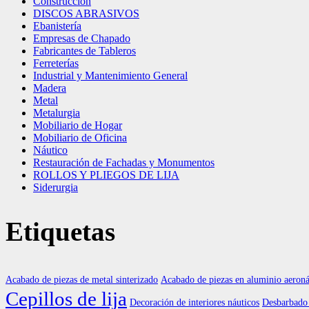
Construcción
DISCOS ABRASIVOS
Ebanistería
Empresas de Chapado
Fabricantes de Tableros
Ferreterías
Industrial y Mantenimiento General
Madera
Metal
Metalurgia
Mobiliario de Hogar
Mobiliario de Oficina
Náutico
Restauración de Fachadas y Monumentos
ROLLOS Y PLIEGOS DE LIJA
Siderurgia
Etiquetas
Acabado de piezas de metal sinterizado
Acabado de piezas en aluminio aeroná
Cepillos de lija
Decoración de interiores náuticos
Desbarbado 