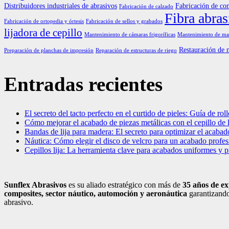
Distribuidores industriales de abrasivos
Fabricación de co
Fabricación de calzado
Fibra abras
Fabricación de ortopedia y órtesis
Fabricación de sellos y grabados
lijadora de cepillo
Mantenimiento de cámaras frigoríficas
Mantenimiento de maq
Restauración de 
Preparación de planchas de impresión
Reparación de estructuras de riego
Entradas recientes
El secreto del tacto perfecto en el curtido de pieles: Guía de rollo
Cómo mejorar el acabado de piezas metálicas con el cepillo de 
Bandas de lija para madera: El secreto para optimizar el acabad
Náutica: Cómo elegir el disco de velcro para un acabado profesi
Cepillos lija: La herramienta clave para acabados uniformes y 
Sunflex Abrasivos
es su aliado estratégico con más de
35 años de ex
composites, sector náutico, automoción
y aeronáutica
garantizando
abrasivo.