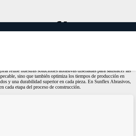
enografía
demos que cada material utilizado en el diseño de sets, desde maderas
goría reúne nuestras soluciones abrasivas diseñadas para satisfacer las
 impecable, sino que también optimiza los tiempos de producción en
nidos y una durabilidad superior en cada pieza. En Sunflex Abrasivos,
 en cada etapa del proceso de construcción.