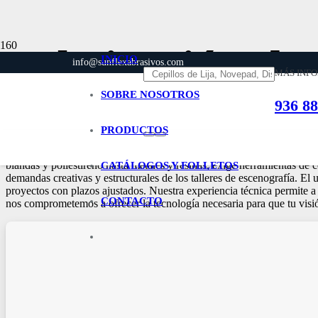
Fabricación de 
INICIO
info@sunflexabrasivos.com
MÁS INF
SOBRE NOSOTROS
936 88
Inicio
Fabricación de decorados y escenografía
PRODUCTOS
La fabricación de decorados y escenografía requiere un nivel de preci
blandas y poliestireno hasta metales y resinas, exige herramientas de c
CATÁLOGOS Y FOLLETOS
demandas creativas y estructurales de los talleres de escenografía. El
proyectos con plazos ajustados. Nuestra experiencia técnica permite a 
CONTACTO
nos comprometemos a ofrecer la tecnología necesaria para que tu visión