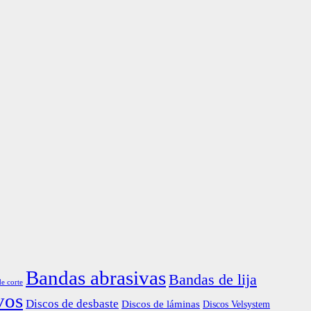
Bandas abrasivas
Bandas de lija
de corte
vos
Discos de desbaste
Discos de láminas
Discos Velsystem