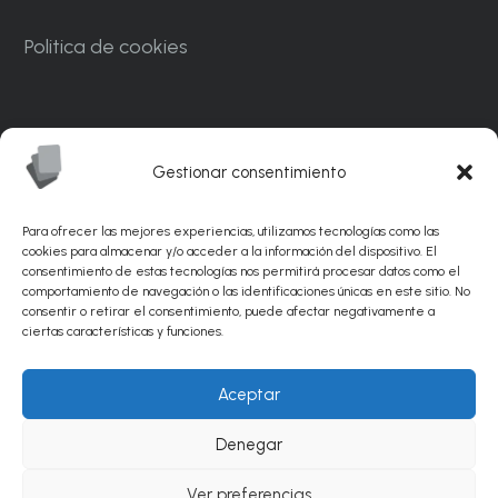
Politica de cookies
Carrer Ponent, 82. Nave C7. Polígono
Industrial CAN MASCARO La Palma de
Gestionar consentimiento
Cervelló 08756 – Barcelona
Para ofrecer las mejores experiencias, utilizamos tecnologías como las
info@sunflexabrasivos.com
cookies para almacenar y/o acceder a la información del dispositivo. El
consentimiento de estas tecnologías nos permitirá procesar datos como el
comportamiento de navegación o las identificaciones únicas en este sitio. No
936 881 538
consentir o retirar el consentimiento, puede afectar negativamente a
ciertas características y funciones.
© Sunflex Abrasivos 2026 |
Diseño web por
Aceptar
PinkStone.
Posicionamiento SEO de páginas web
Denegar
por Agencia PinkStone.
Ver preferencias