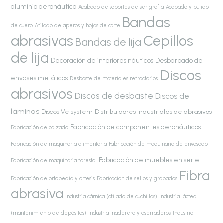
aluminio aeronáutico
Acabado de soportes de serigrafía
Acabado y pulido
Bandas
de cuero
Afilado de aperos y hojas de corte
abrasivas
Cepillos
Bandas de lija
de lija
Decoración de interiores náuticos
Desbarbado de
Discos
envases metálicos
Desbaste de materiales refractarios
abrasivos
Discos de desbaste
Discos de
láminas
Discos Velsystem
Distribuidores industriales de abrasivos
Fabricación de componentes aeronáuticos
Fabricación de calzado
Fabricación de maquinaria alimentaria
Fabricación de maquinaria de envasado
Fabricación de muebles en serie
Fabricación de maquinaria forestal
Fibra
Fabricación de ortopedia y órtesis
Fabricación de sellos y grabados
abrasiva
Industria cárnica (afilado de cuchillas)
Industria láctea
(mantenimiento de depósitos)
Industria maderera y aserraderos
Industria