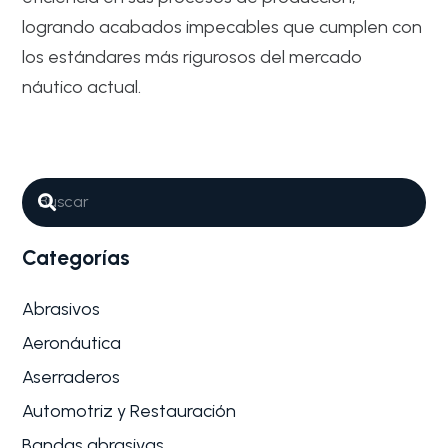
logrando acabados impecables que cumplen con
los estándares más rigurosos del mercado
náutico actual.
Abrasivos
Náutico
Por qué son tan importantes los
Abrasivos para Fabricación de
canoas y kayaks
Categorías
La fabricación de embarcaciones ligeras, como canoas
y kayaks, es un proceso…
Abrasivos
Aeronáutica
Aserraderos
Automotriz y Restauración
Bandas abrasivas