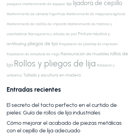
lijadora de cepillo
lija
pesquera (mantenimiento de equipos)
Mantenimiento de cámaras frigoríficas
Mantenimiento de maquinaria agrícola
Mantenimiento de rodillos de imprenta
Mantenimiento de tractores y
Pintura náutica y
cosechadoras
Marroquinería y artículos de piel
pliegos de lija
antifouling
Preparación de planchas de impresión
rollos de
Restauración de muebles
Reparación de estructuras de riego
Rollos y pliegos de lija
lija
Rotulación y
Tallado y escultura en madera
señalética
Entradas recientes
El secreto del tacto perfecto en el curtido de
pieles: Guía de rollos de lija industriales
Cómo mejorar el acabado de piezas metálicas
con el cepillo de lija adecuado