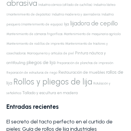
abrasiva
Industria cárnica (afilado de cuchillas)
Industria láctea
(mantenimiento de depósitos)
Industria maderera y aserraderos
Industria
lijadora de cepillo
lija
pesquera (mantenimiento de equipos)
Mantenimiento de cámaras frigoríficas
Mantenimiento de maquinaria agrícola
Mantenimiento de rodillos de imprenta
Mantenimiento de tractores y
Pintura náutica y
cosechadoras
Marroquinería y artículos de piel
pliegos de lija
antifouling
Preparación de planchas de impresión
rollos de
Restauración de muebles
Reparación de estructuras de riego
Rollos y pliegos de lija
lija
Rotulación y
Tallado y escultura en madera
señalética
Entradas recientes
El secreto del tacto perfecto en el curtido de
pieles: Guía de rollos de lija industriales