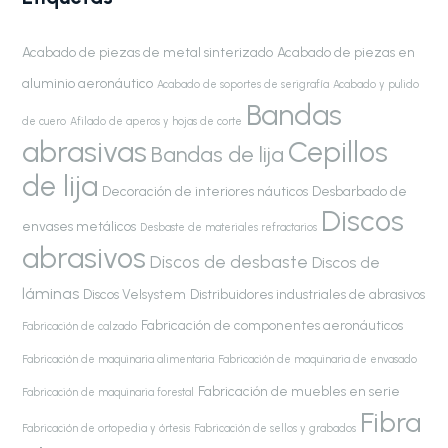
Acabado de piezas de metal sinterizado
Acabado de piezas en
aluminio aeronáutico
Acabado de soportes de serigrafía
Acabado y pulido
Bandas
de cuero
Afilado de aperos y hojas de corte
abrasivas
Cepillos
Bandas de lija
de lija
Decoración de interiores náuticos
Desbarbado de
Discos
envases metálicos
Desbaste de materiales refractarios
abrasivos
Discos de desbaste
Discos de
láminas
Discos Velsystem
Distribuidores industriales de abrasivos
Fabricación de componentes aeronáuticos
Fabricación de calzado
Fabricación de maquinaria alimentaria
Fabricación de maquinaria de envasado
Fabricación de muebles en serie
Fabricación de maquinaria forestal
Fibra
Fabricación de ortopedia y órtesis
Fabricación de sellos y grabados