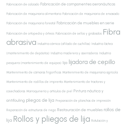
Fabricación de componentes aeronáuticos
Fabricación de calzado
Fabricación de maquinaria alimentaria
Fabricación de maquinaria de envasado
Fabricación de muebles en serie
Fabricación de maquinaria forestal
Fibra
Fabricación de ortopedia y órtesis
Fabricación de sellos y grabados
abrasiva
Industria cárnica (afilado de cuchillas)
Industria láctea
(mantenimiento de depósitos)
Industria maderera y aserraderos
Industria
lijadora de cepillo
lija
pesquera (mantenimiento de equipos)
Mantenimiento de cámaras frigoríficas
Mantenimiento de maquinaria agrícola
Mantenimiento de rodillos de imprenta
Mantenimiento de tractores y
Pintura náutica y
cosechadoras
Marroquinería y artículos de piel
pliegos de lija
antifouling
Preparación de planchas de impresión
rollos de
Restauración de muebles
Reparación de estructuras de riego
Rollos y pliegos de lija
lija
Rotulación y