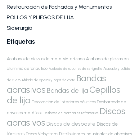
Restauración de Fachadas y Monumentos
ROLLOS Y PLIEGOS DE LIJA
Siderurgia
Etiquetas
Acabado de piezas de metal sinterizado
Acabado de piezas en
aluminio aeronáutico
Acabado de soportes de serigrafía
Acabado y pulido
Bandas
de cuero
Afilado de aperos y hojas de corte
abrasivas
Cepillos
Bandas de lija
de lija
Decoración de interiores náuticos
Desbarbado de
Discos
envases metálicos
Desbaste de materiales refractarios
abrasivos
Discos de desbaste
Discos de
láminas
Discos Velsystem
Distribuidores industriales de abrasivos