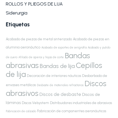
ROLLOS Y PLIEGOS DE LIJA
Siderurgia
Etiquetas
Acabado de piezas de metal sinterizado
Acabado de piezas en
aluminio aeronáutico
Acabado de soportes de serigrafía
Acabado y pulido
Bandas
de cuero
Afilado de aperos y hojas de corte
abrasivas
Cepillos
Bandas de lija
de lija
Decoración de interiores náuticos
Desbarbado de
Discos
envases metálicos
Desbaste de materiales refractarios
abrasivos
Discos de desbaste
Discos de
láminas
Discos Velsystem
Distribuidores industriales de abrasivos
Fabricación de componentes aeronáuticos
Fabricación de calzado