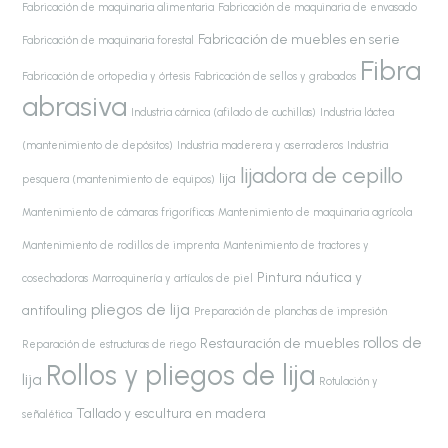
Fabricación de maquinaria alimentaria
Fabricación de maquinaria de envasado
Fabricación de muebles en serie
Fabricación de maquinaria forestal
Fibra
Fabricación de ortopedia y órtesis
Fabricación de sellos y grabados
abrasiva
Industria cárnica (afilado de cuchillas)
Industria láctea
(mantenimiento de depósitos)
Industria maderera y aserraderos
Industria
lijadora de cepillo
lija
pesquera (mantenimiento de equipos)
Mantenimiento de cámaras frigoríficas
Mantenimiento de maquinaria agrícola
Mantenimiento de rodillos de imprenta
Mantenimiento de tractores y
Pintura náutica y
cosechadoras
Marroquinería y artículos de piel
pliegos de lija
antifouling
Preparación de planchas de impresión
rollos de
Restauración de muebles
Reparación de estructuras de riego
Rollos y pliegos de lija
lija
Rotulación y
Tallado y escultura en madera
señalética