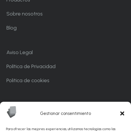
Sobre nosotros
Blog
Aviso Legal
Política de Privacidad
Politica de cookies
Carrer Ponent, 82. Nave C7. Polígono
Industrial CAN MASCARO La Palma de
Gestionar consentimiento
Cervelló 08756 – Barcelona
Para ofrecer las mejores experiencias, utilizamos tecnologías como las