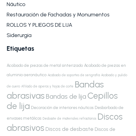
Náutico
Restauración de Fachadas y Monumentos
ROLLOS Y PLIEGOS DE LIJA
Siderurgia
Etiquetas
Acabado de piezas de metal sinterizado
Acabado de piezas en
aluminio aeronáutico
Acabado de soportes de serigrafía
Acabado y pulido
Bandas
de cuero
Afilado de aperos y hojas de corte
abrasivas
Cepillos
Bandas de lija
de lija
Decoración de interiores náuticos
Desbarbado de
Discos
envases metálicos
Desbaste de materiales refractarios
abrasivos
Discos de desbaste
Discos de