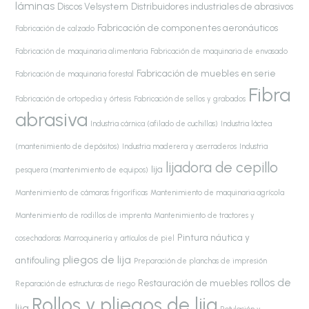
láminas
Discos Velsystem
Distribuidores industriales de abrasivos
Fabricación de componentes aeronáuticos
Fabricación de calzado
Fabricación de maquinaria alimentaria
Fabricación de maquinaria de envasado
Fabricación de muebles en serie
Fabricación de maquinaria forestal
Fibra
Fabricación de ortopedia y órtesis
Fabricación de sellos y grabados
abrasiva
Industria cárnica (afilado de cuchillas)
Industria láctea
(mantenimiento de depósitos)
Industria maderera y aserraderos
Industria
lijadora de cepillo
lija
pesquera (mantenimiento de equipos)
Mantenimiento de cámaras frigoríficas
Mantenimiento de maquinaria agrícola
Mantenimiento de rodillos de imprenta
Mantenimiento de tractores y
Pintura náutica y
cosechadoras
Marroquinería y artículos de piel
pliegos de lija
antifouling
Preparación de planchas de impresión
rollos de
Restauración de muebles
Reparación de estructuras de riego
Rollos y pliegos de lija
lija