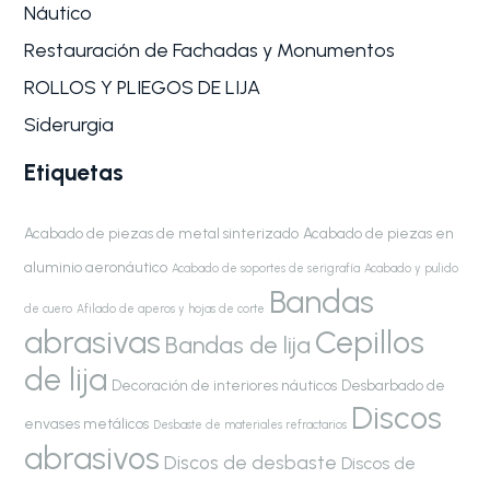
Náutico
Restauración de Fachadas y Monumentos
ROLLOS Y PLIEGOS DE LIJA
Siderurgia
Etiquetas
Acabado de piezas de metal sinterizado
Acabado de piezas en
aluminio aeronáutico
Acabado de soportes de serigrafía
Acabado y pulido
Bandas
de cuero
Afilado de aperos y hojas de corte
abrasivas
Cepillos
Bandas de lija
de lija
Decoración de interiores náuticos
Desbarbado de
Discos
envases metálicos
Desbaste de materiales refractarios
abrasivos
Discos de desbaste
Discos de