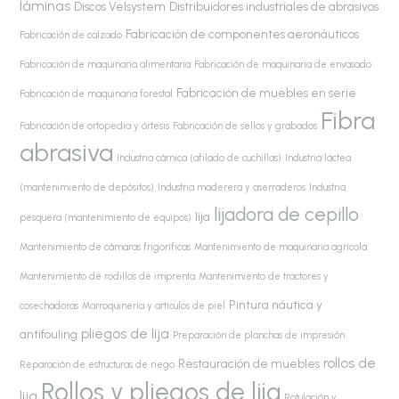
láminas
Discos Velsystem
Distribuidores industriales de abrasivos
Fabricación de componentes aeronáuticos
Fabricación de calzado
Fabricación de maquinaria alimentaria
Fabricación de maquinaria de envasado
Fabricación de muebles en serie
Fabricación de maquinaria forestal
Fibra
Fabricación de ortopedia y órtesis
Fabricación de sellos y grabados
abrasiva
Industria cárnica (afilado de cuchillas)
Industria láctea
(mantenimiento de depósitos)
Industria maderera y aserraderos
Industria
lijadora de cepillo
lija
pesquera (mantenimiento de equipos)
Mantenimiento de cámaras frigoríficas
Mantenimiento de maquinaria agrícola
Mantenimiento de rodillos de imprenta
Mantenimiento de tractores y
Pintura náutica y
cosechadoras
Marroquinería y artículos de piel
pliegos de lija
antifouling
Preparación de planchas de impresión
rollos de
Restauración de muebles
Reparación de estructuras de riego
Rollos y pliegos de lija
lija
Rotulación y