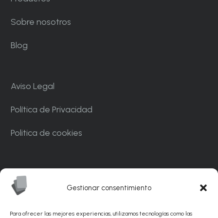
Sobre nosotros
Blog
Aviso Legal
Política de Privacidad
Politica de cookies
Carrer Ponent, 82. Nave C7. Polígono
Industrial CAN MASCARO La Palma de
Gestionar consentimiento
Cervelló 08756 – Barcelona
Para ofrecer las mejores experiencias, utilizamos tecnologías como las