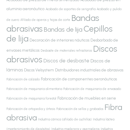
aluminio aeronáutico
Acabado de soportes de serigrafía
Acabado y pulido
Bandas
de cuero
Afilado de aperos y hojas de corte
abrasivas
Cepillos
Bandas de lija
de lija
Decoración de interiores náuticos
Desbarbado de
Discos
envases metálicos
Desbaste de materiales refractarios
abrasivos
Discos de desbaste
Discos de
láminas
Discos Velsystem
Distribuidores industriales de abrasivos
Fabricación de componentes aeronáuticos
Fabricación de calzado
Fabricación de maquinaria alimentaria
Fabricación de maquinaria de envasado
Fabricación de muebles en serie
Fabricación de maquinaria forestal
Fibra
Fabricación de ortopedia y órtesis
Fabricación de sellos y grabados
abrasiva
Industria cárnica (afilado de cuchillas)
Industria láctea
(mantenimiento de depósitos)
Industria maderera y aserraderos
Industria