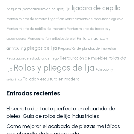
lijadora de cepillo
lija
pesquera (mantenimiento de equipos)
Mantenimiento de cámaras frigoríficas
Mantenimiento de maquinaria agrícola
Mantenimiento de rodillos de imprenta
Mantenimiento de tractores y
Pintura náutica y
cosechadoras
Marroquinería y artículos de piel
pliegos de lija
antifouling
Preparación de planchas de impresión
rollos de
Restauración de muebles
Reparación de estructuras de riego
Rollos y pliegos de lija
lija
Rotulación y
Tallado y escultura en madera
señalética
Entradas recientes
El secreto del tacto perfecto en el curtido de
pieles: Guía de rollos de lija industriales
Cómo mejorar el acabado de piezas metálicas
con el cepillo de lija adecuado