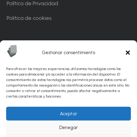
Política de Privacidad
Politica de cookies
Carrer Ponent, 82. Nave C7. Polígono
Industrial CAN MASCARO La Palma de
Gestionar consentimiento
Cervelló 08756 – Barcelona
Para ofrecer las mejores experiencias, utilizamos tecnologías como las
info@sunflexabrasivos.com
cookies para almacenar y/o acceder a la información del dispositivo. El
consentimiento de estas tecnologías nos permitirá procesar datos como el
comportamiento de navegación o las identificaciones únicas en este sitio. No
936 881 538
consentir o retirar el consentimiento, puede afectar negativamente a
ciertas características y funciones.
© Sunflex Abrasivos 2026 |
Diseño web por
Aceptar
PinkStone.
Posicionamiento SEO de páginas web
Denegar
por Agencia PinkStone.