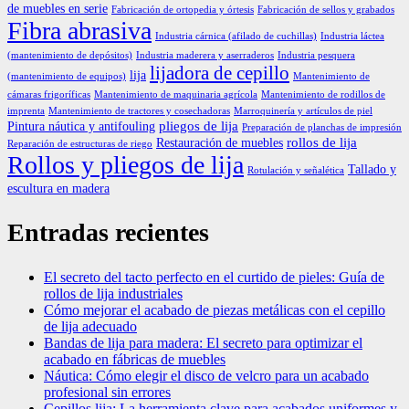
de muebles en serie
Fabricación de ortopedia y órtesis
Fabricación de sellos y grabados
Fibra abrasiva
Industria cárnica (afilado de cuchillas)
Industria láctea
(mantenimiento de depósitos)
Industria maderera y aserraderos
Industria pesquera
lijadora de cepillo
lija
(mantenimiento de equipos)
Mantenimiento de
cámaras frigoríficas
Mantenimiento de maquinaria agrícola
Mantenimiento de rodillos de
imprenta
Mantenimiento de tractores y cosechadoras
Marroquinería y artículos de piel
pliegos de lija
Pintura náutica y antifouling
Preparación de planchas de impresión
rollos de lija
Restauración de muebles
Reparación de estructuras de riego
Rollos y pliegos de lija
Tallado y
Rotulación y señalética
escultura en madera
Entradas recientes
El secreto del tacto perfecto en el curtido de pieles: Guía de
rollos de lija industriales
Cómo mejorar el acabado de piezas metálicas con el cepillo
de lija adecuado
Bandas de lija para madera: El secreto para optimizar el
acabado en fábricas de muebles
Náutica: Cómo elegir el disco de velcro para un acabado
profesional sin errores
Cepillos lija: La herramienta clave para acabados uniformes y