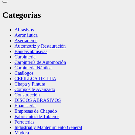
Categorías
Abrasivos
Aeronáutica
Aserraderos
Automotriz y Restauración
Bandas abrasivas
Carpintería
Carpintería de Automoción
Carpintería Náutica
Catálogos
CEPILLOS DE LIJA
Chapa y Pintura
Composite Avanzado
Construcción
DISCOS ABRASIVOS
Ebanistería
Empresas de Chapado
Fabricantes de Tableros
Ferreterías
Industrial y Mantenimiento General
Madera