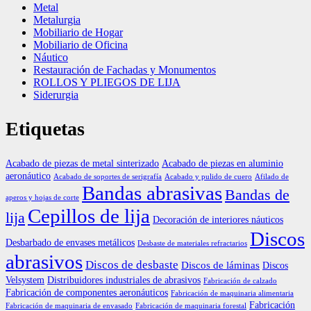
Metal
Metalurgia
Mobiliario de Hogar
Mobiliario de Oficina
Náutico
Restauración de Fachadas y Monumentos
ROLLOS Y PLIEGOS DE LIJA
Siderurgia
Etiquetas
Acabado de piezas de metal sinterizado
Acabado de piezas en aluminio
aeronáutico
Acabado de soportes de serigrafía
Acabado y pulido de cuero
Afilado de
Bandas abrasivas
Bandas de
aperos y hojas de corte
Cepillos de lija
lija
Decoración de interiores náuticos
Discos
Desbarbado de envases metálicos
Desbaste de materiales refractarios
abrasivos
Discos de desbaste
Discos de láminas
Discos
Velsystem
Distribuidores industriales de abrasivos
Fabricación de calzado
Fabricación de componentes aeronáuticos
Fabricación de maquinaria alimentaria
Fabricación
Fabricación de maquinaria de envasado
Fabricación de maquinaria forestal